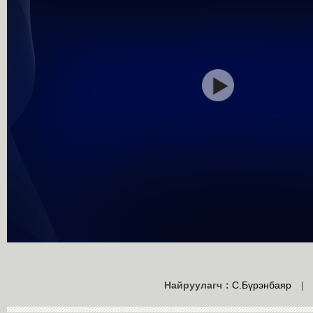
Найруулагч：
С.Бүрэнбаяр