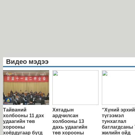
Видео мэдээ
Тайваний
Хятадын
“Хүний эрхи
холбооны 11 дэх
ардчилсан
түгээмэл
удаагийн төв
холбооны 13
тунхаглал
хорооны
дахь удаагийн
батлагдсаны 
хоёрдугаар бүгд
төв хорооны
жилийн ойд