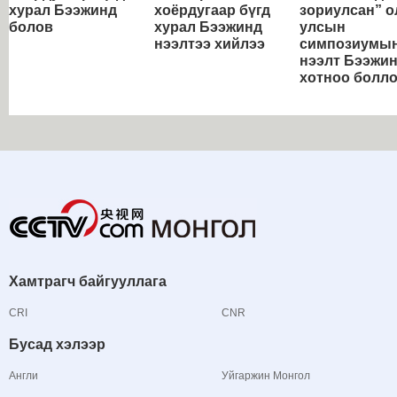
хурал Бээжинд
хоёрдугаар бүгд
зориулсан” о
болов
хурал Бээжинд
улсын
нээлтээ хийлээ
симпозиумы
нээлт Бээжи
хотноо болл
Хамтрагч байгууллага
CRI
CNR
Бусад хэлээр
Англи
Уйгаржин Монгол