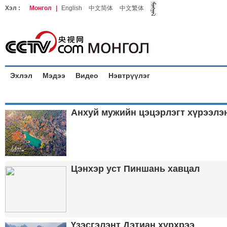
Хэл :
Монгол
|
English
中文简体
中文繁体
Эхлэл
Мэдээ
Видео
Нэвтрүүлэг
Анхуй мужийн цэцэрлэгт хүрээлэ
Цэнхэр уст Пиншань хавцал
Үзэсгэлэнт Дэтиан хүрхрээ