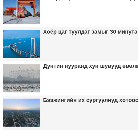
Хоёр цаг туулдаг замыг 30 минут
Дунтин нууранд хун шувууд өвөл
Бээжингийн их сургуулиуд хотоос