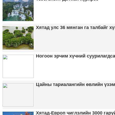
Хятад улс 36 мянган га талбайг х
Ногоон эрчим хүчний суурилагдса
Цайны тариалангийн өвлийн үзэ
Хятад-Европ чиглэлийн 3000 гару