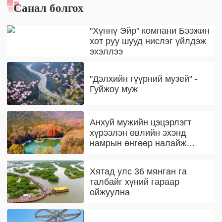
Санал болгох
"Хүннү Эйр" компани Бээжин
хот руу шууд нислэг үйлдэж
эхэллээ
"Дэлхийн гүүрний музей" -
Гуйжоу муж
Анхуй мужийн цэцэрлэгт
хүрээлэн өвлийн эхэнд
намрын өнгөөр налайж
байна
Хятад улс 36 мянган га
талбайг хүний гараар
ойжуулна