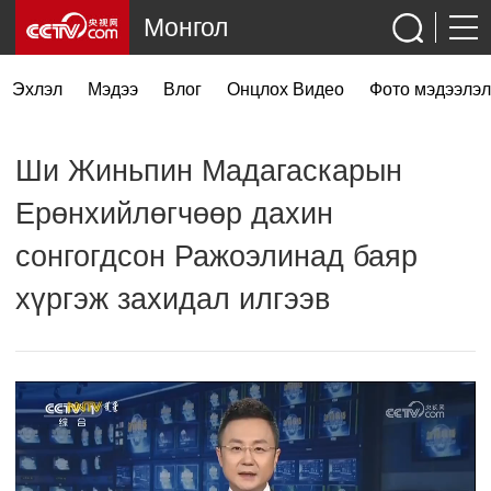
Монгол
Эхлэл
Мэдээ
Влог
Онцлох Видео
Фото мэдээлэл
Ши Жиньпин Мадагаскарын
Ерөнхийлөгчөөр дахин
сонгогдсон Ражоэлинад баяр
хүргэж захидал илгээв