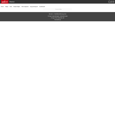
Монгол
Эхлэл
Мэдээ
Влог
Онцлох Видео
Фото мэдээлэл
Шууд нэвтрүүлэг
Тусгай булан
Ачаалж байна
Эхлэл
|
Холбоотой агуулга
Хятадын үндэсний радио, телевизийн хороо
Хятадын Төв телевизийн сайт
Хэвлэлийн эрх