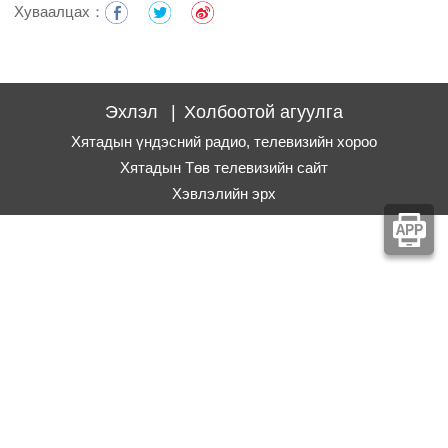
Хуваалцах：
Эхлэл
|
Холбоотой агуулга
Хятадын үндэсний радио, телевизийн хороо
Хятадын Төв телевизийн сайт
Хэвлэлийн эрх