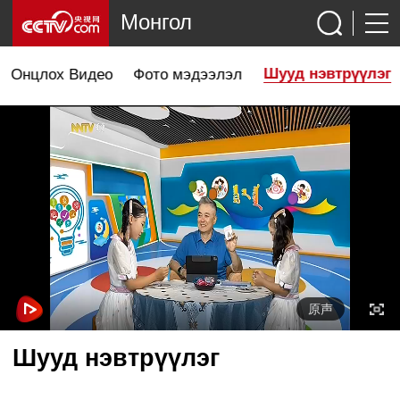
Монгол
Шууд нэвтрүүлэг
Онцлох Видео
Фото мэдээлэл
原声
Шууд нэвтрүүлэг