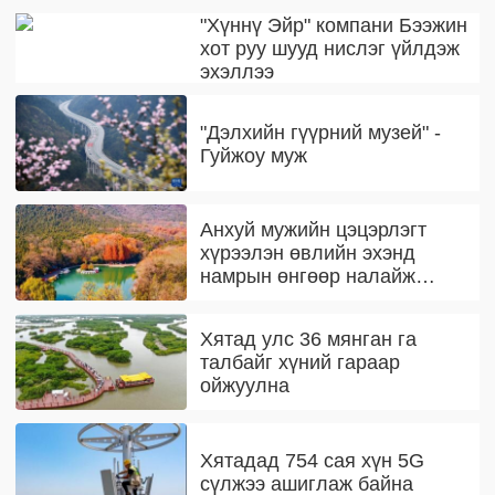
"Хүннү Эйр" компани Бээжин
хот руу шууд нислэг үйлдэж
эхэллээ
"Дэлхийн гүүрний музей" -
Гуйжоу муж
Анхуй мужийн цэцэрлэгт
хүрээлэн өвлийн эхэнд
намрын өнгөөр налайж
байна
Хятад улс 36 мянган га
талбайг хүний гараар
ойжуулна
Хятадад 754 сая хүн 5G
сүлжээ ашиглаж байна