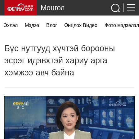
Монгол
Эхлэл
Мэдээ
Влог
Онцлох Видео
Фото мэдээлэл
Бүс нутгууд хүчтэй борооны
эсрэг идэвхтэй хариу арга
хэмжээ авч байна