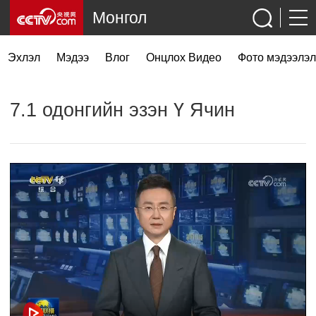
Монгол
Эхлэл
Мэдээ
Влог
Онцлох Видео
Фото мэдээлэл
7.1 одонгийн эзэн Ү Ячин