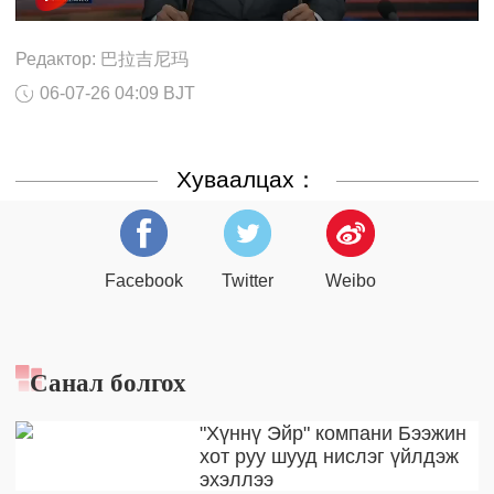
Редактор: 巴拉吉尼玛
06-07-26 04:09 BJT
Хуваалцах：
Facebook
Twitter
Weibo
Санал болгох
"Хүннү Эйр" компани Бээжин
хот руу шууд нислэг үйлдэж
эхэллээ