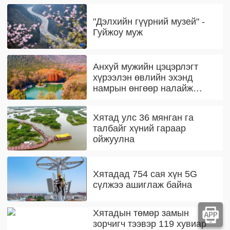
"Дэлхийн гүүрний музей" -
Гуйжоу муж
Анхуй мужийн цэцэрлэгт
хүрээлэн өвлийн эхэнд
намрын өнгөөр налайж
байна
Хятад улс 36 мянган га
талбайг хүний гараар
ойжуулна
Хятадад 754 сая хүн 5G
сүлжээ ашиглаж байна
Хятадын төмөр замын
зорчигч тээвэр 119 хувиар