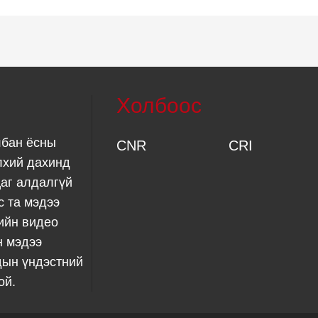
Холбоос
лбан ёсны
CNR
CRI
лхий дахинд
аг алдалгүй
с та мэдээ
ийн видео
н мэдээ
дын үндэстний
ой.