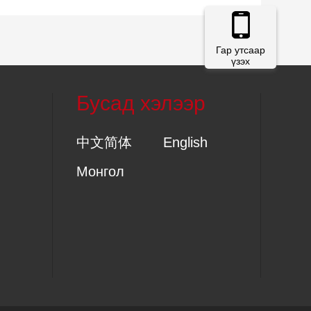
Гар утсаар
үзэх
Бусад хэлээр
中文简体
English
Монгол