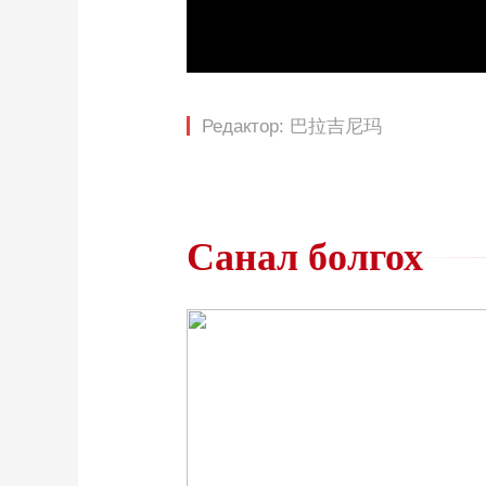
Loaded
:
0%
/
Редактор: 巴拉吉尼玛
Санал болгох