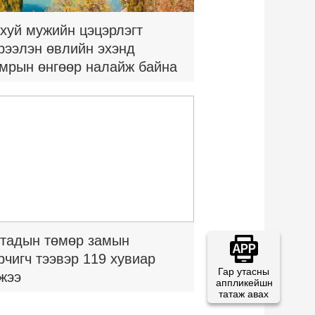
хуй мужийн цэцэрлэгт
рээлэн өвлийн эхэнд
мрын өнгөөр налайж байна
тадын төмөр замын
рчигч тээвэр 119 хувиар
Гар утасны
жээ
аппликейшн
татаж авах