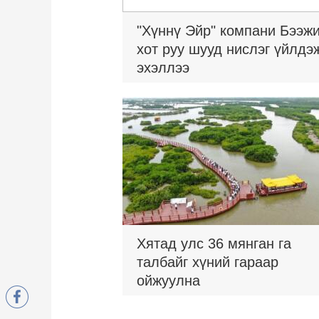
"Хүннү Эйр" компани Бээж
хот руу шууд нислэг үйлдэ
эхэллээ
Хятад улс 36 мянган га
талбайг хүний гараар
ойжуулна