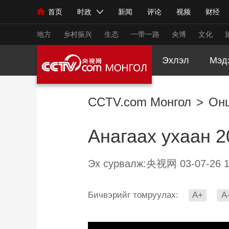
首页
时政
新闻
评论
视频
财经
人民领袖习近平
直播
海外频道
片库
iPanda
栏目大全
联播+
English
中国领导人
节目单
Монгол
听音
央视快评
微视频
习
地方
乡村振兴
生态
一带一路
央博
文化
Эхлэл
Мэд
总台春晚
网络春晚
共产党员网
秧纪录
CCTV.com Монгол
>
Он
新闻
国内
国际
评论
经济
军事
Анагаах ухаан 
人民领袖习近平
联播+
热解读
天天学习
视频
小央视频
小央直播
直播中国
熊猫
Эх сурвалж:央视网 03-07-26 1
现场
前线
比划
快看
蓝海中国
新兵
Бичвэрийг томруулах:
A+
A
体育
直播
竞猜
2026年世界杯
2026
VIP会员
CCTV奥林匹克频道
生活体育大会