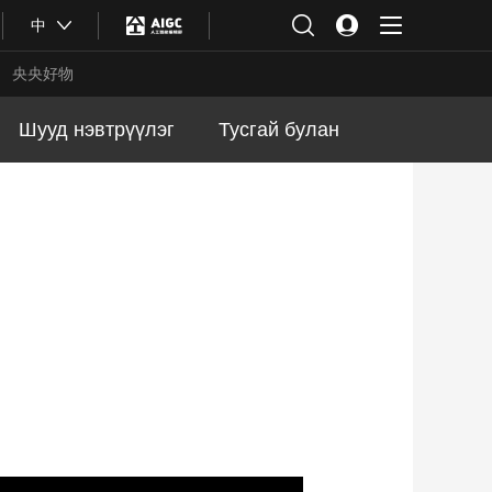
中
央央好物
Шууд нэвтрүүлэг
Тусгай булан
合体育
亚冬会