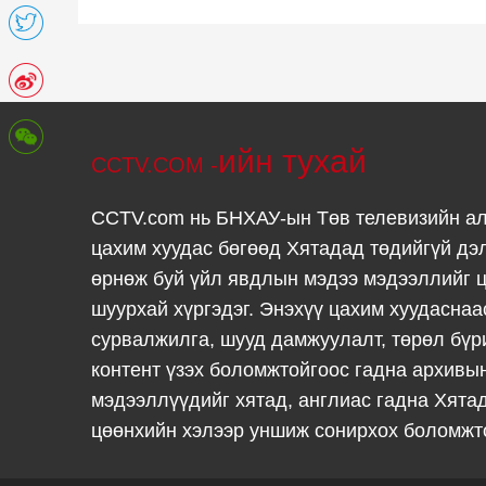
ийн тухай
CCTV.COM -
CCTV.com нь БНХАУ-ын Төв телевизийн а
цахим хуудас бөгөөд Хятадад төдийгүй дэ
өрнөж буй үйл явдлын мэдээ мэдээллийг ц
шуурхай хүргэдэг. Энэхүү цахим хуудаснаа
сурвалжилга, шууд дамжуулалт, төрөл бүр
контент үзэх боломжтойгоос гадна архивы
мэдээллүүдийг хятад, англиас гадна Хята
цөөнхийн хэлээр уншиж сонирхох боломжт