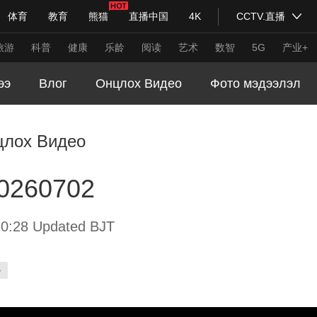
体育
教育
熊猫
直播中国
4K
CCTV.直播
式妙语
主持人
下载央视影音
热解读
天天学习
旅游
科普
健康
乐龄
阅读
艺术
数智
5G
产业+
ээ
Влог
Онцлох Видео
Фото мэдээлэл
纪录片网
国家大剧院
大型活动
цлох Видео
科技
法治
文娱
人物
公益
图片
20260702
习式妙语
央视快评
央视网评
光华锐评
锋面
频道
VR/AR
4K专区
全景新闻
0:28 Updated BJT
请入列
人生第一次
人生第二次
-
年冬奥会
CBA
NBA
中超
国足
国际足球
网球
综
体育江湖
文化体育
冰雪道路
足球道路