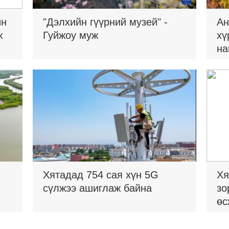
ин
"Дэлхийн гүүрний музей" -
Ан
ж
Гуйжоу муж
хү
на
Хятадад 754 сая хүн 5G
Хя
сүлжээ ашиглаж байна
зо
өс