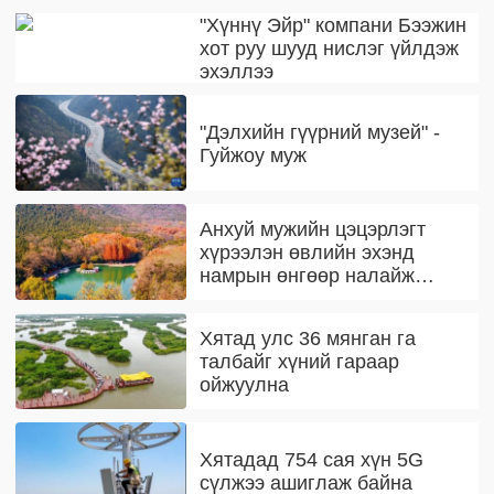
"Хүннү Эйр" компани Бээжин
хот руу шууд нислэг үйлдэж
эхэллээ
"Дэлхийн гүүрний музей" -
Гуйжоу муж
Анхуй мужийн цэцэрлэгт
хүрээлэн өвлийн эхэнд
намрын өнгөөр налайж
байна
Хятад улс 36 мянган га
талбайг хүний гараар
ойжуулна
Хятадад 754 сая хүн 5G
сүлжээ ашиглаж байна