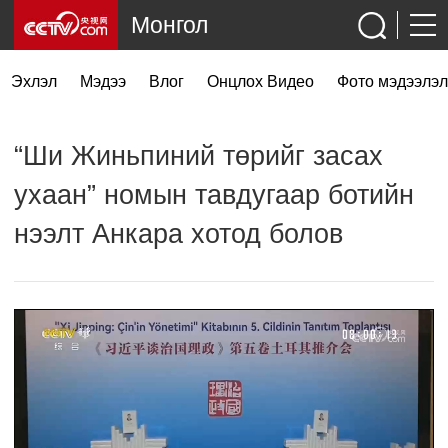
Монгол
Эхлэл
Мэдээ
Влог
Онцлох Видео
Фото мэдээлэл
“Ши Жиньпиний төрийг засах
ухаан” номын тавдугаар ботийн
нээлт Анкара хотод болов