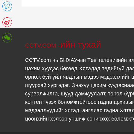
ийн тухай
CCTV.COM -
CCTV.com нь БНХАУ-ын Төв телевизийн а
цахим хуудас бөгөөд Хятадад төдийгүй дэ
өрнөж буй үйл явдлын мэдээ мэдээллийг ц
шуурхай хүргэдэг. Энэхүү цахим хуудаснаа
сурвалжилга, шууд дамжуулалт, төрөл бүр
контент үзэх боломжтойгоос гадна архивы
мэдээллүүдийг хятад, англиас гадна Хята
цөөнхийн хэлээр уншиж сонирхох боломжт