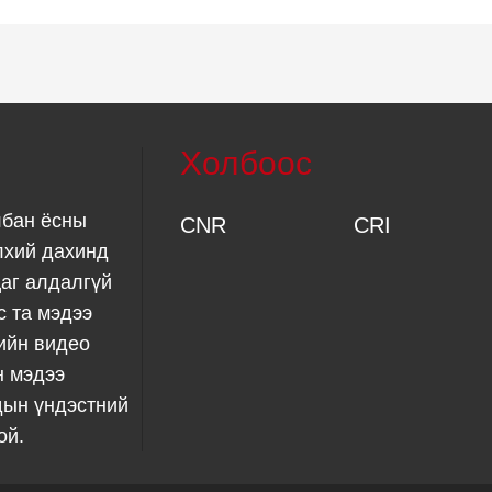
Холбоос
лбан ёсны
CNR
CRI
лхий дахинд
аг алдалгүй
с та мэдээ
ийн видео
н мэдээ
дын үндэстний
ой.