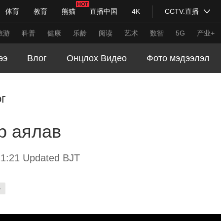
体育
教育
熊猫
直播中国
4K
CCTV.直播
式妙语
主持人
下载央视影音
热解读
天天学习
旅游
科普
健康
乐龄
阅读
艺术
数智
5G
产业+
ээ
Влог
Онцлох Видео
Фото мэдээлэл
纪录片网
国家大剧院
大型活动
г
科技
法治
文娱
人物
公益
图片
р аялав
习式妙语
央视快评
央视网评
光华锐评
锋面
频道
VR/AR
4K专区
全景新闻
1:21 Updated BJT
请入列
人生第一次
人生第二次
-
年冬奥会
CBA
NBA
中超
国足
国际足球
网球
综
体育江湖
文化体育
冰雪道路
足球道路