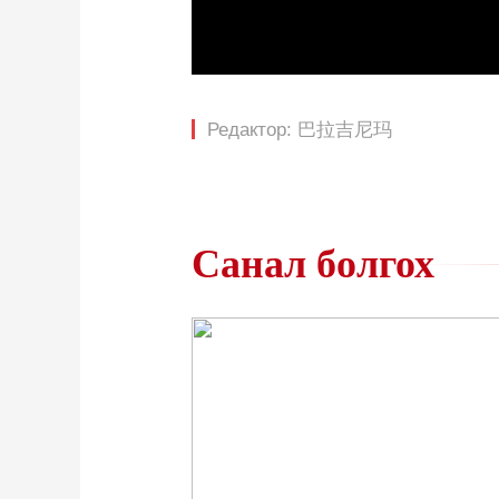
Loaded
:
0%
/
Редактор: 巴拉吉尼玛
Санал болгох