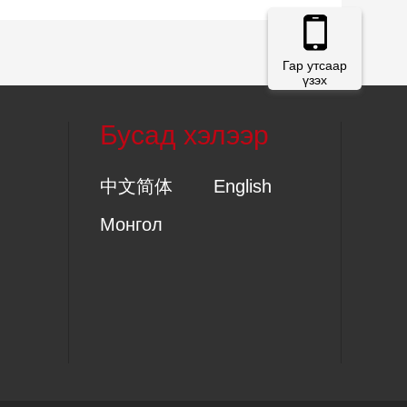
Гар утсаар
үзэх
Бусад хэлээр
中文简体
English
Монгол