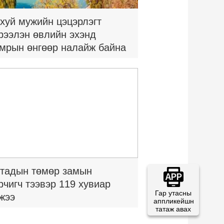
хуй мужийн цэцэрлэгт
рээлэн өвлийн эхэнд
мрын өнгөөр налайж байна
тадын төмөр замын
рчигч тээвэр 119 хувиар
Гар утасны
жээ
аппликейшн
татаж авах