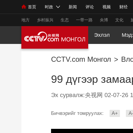
首页
时政
新闻
评论
视频
财经
人民领袖习近平
直播
海外频道
片库
iPanda
栏目大全
联播+
English
中国领导人
节目单
Монгол
听音
央视快评
微视频
习
地方
乡村振兴
生态
一带一路
央博
文化
Эхлэл
Мэд
总台春晚
网络春晚
共产党员网
秧纪录
CCTV.com Монгол
>
Вло
新闻
国内
国际
评论
经济
军事
99 дүгээр замаа
人民领袖习近平
联播+
热解读
天天学习
视频
小央视频
小央直播
直播中国
熊猫
Эх сурвалж:央视网 02-07-26 1
现场
前线
比划
快看
蓝海中国
新兵
Бичвэрийг томруулах:
A+
A
体育
直播
竞猜
2026年世界杯
2026
VIP会员
CCTV奥林匹克频道
生活体育大会