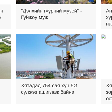
ин
"Дэлхийн гүүрний музей" -
Ан
ж
Гуйжоу муж
хү
на
Хятадад 754 сая хүн 5G
Хя
сүлжээ ашиглаж байна
зо
өс