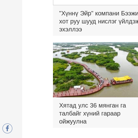
"Хүннү Эйр" компани Бээж
хот руу шууд нислэг үйлдэ
эхэллээ
Хятад улс 36 мянган га
талбайг хүний гараар
ойжуулна