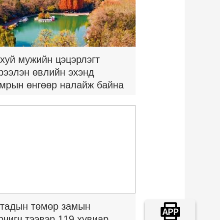
хуй мужийн цэцэрлэгт
рээлэн өвлийн эхэнд
мрын өнгөөр налайж байна
тадын төмөр замын
рчигч тээвэр 119 хувиар