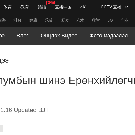
体育
教育
熊猫
直播中国
4K
CCTV.直播
式妙语
主持人
下载央视影音
热解读
天天学习
旅游
科普
健康
乐龄
阅读
艺术
数智
5G
产业+
ээ
Влог
Онцлох Видео
Фото мэдээлэл
纪录片网
国家大剧院
大型活动
дээ
科技
法治
文娱
人物
公益
图片
умбын шинэ Ерөнхийлөгч
习式妙语
央视快评
央视网评
光华锐评
锋面
频道
VR/AR
4K专区
全景新闻
请入列
人生第一次
人生第二次
1:16 Updated BJT
年冬奥会
CBA
NBA
中超
国足
国际足球
网球
综
-
体育江湖
文化体育
冰雪道路
足球道路