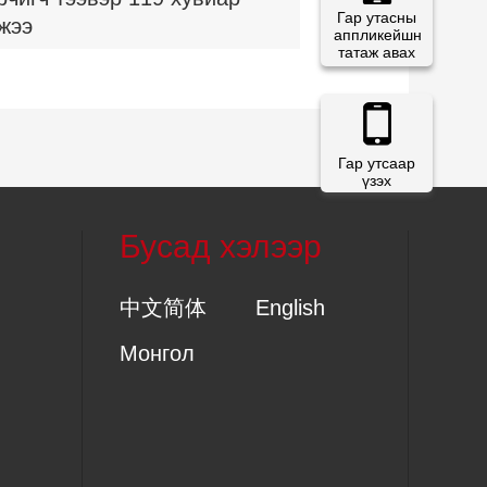
Гар утасны
жээ
аппликейшн
татаж авах
Гар утсаар
үзэх
Бусад хэлээр
中文简体
English
Монгол