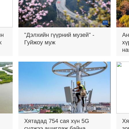
ин
"Дэлхийн гүүрний музей" -
Ан
ж
Гуйжоу муж
хү
на
Хятадад 754 сая хүн 5G
Хя
сүлжээ ашиглаж байна
зо