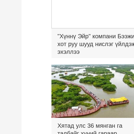
"Хүннү Эйр" компани Бээж
хот руу шууд нислэг үйлдэ
эхэллээ
Хятад улс 36 мянган га
талбайг хүний гараар