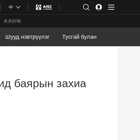
中
央央好物
Шууд нэвтрүүлэг
Тусгай булан
ид баярын захиа
合体育
亚冬会