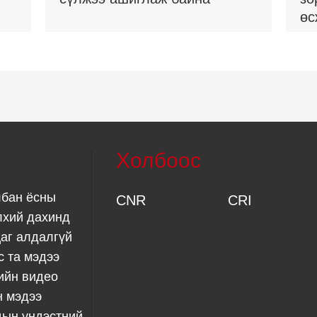
өс
Холбоос
лбан ёсны
CNR
CRI
лхий дахинд
аг алдалгүй
с та мэдээ
ийн видео
н мэдээ
дын үндэстний