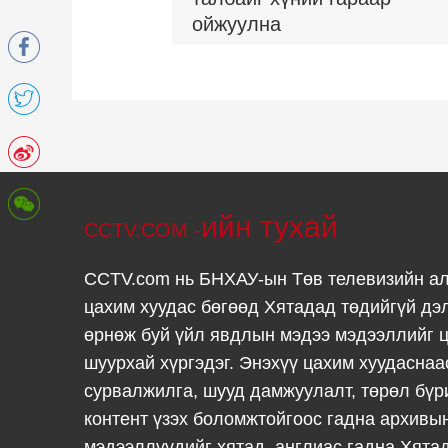
ойжуулна
ийн тухай
CCTV.COM -
CCTV.com нь БНХАУ-ын Төв телевизийн а
цахим хуудас бөгөөд Хятадад төдийгүй дэ
өрнөж буй үйл явдлын мэдээ мэдээллийг ц
шуурхай хүргэдэг. Энэхүү цахим хуудаснаа
сурвалжилга, шууд дамжуулалт, төрөл бүр
контент үзэх боломжтойгоос гадна архивы
мэдээллүүдийг хятад, англиас гадна Хята