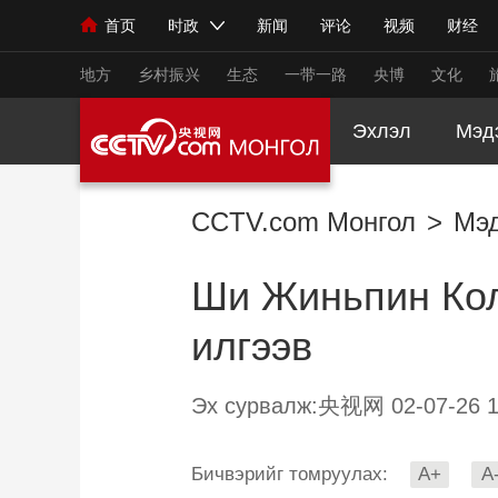
首页
时政
新闻
评论
视频
财经
人民领袖习近平
直播
海外频道
片库
iPanda
栏目大全
联播+
English
中国领导人
节目单
Монгол
听音
央视快评
微视频
习
地方
乡村振兴
生态
一带一路
央博
文化
Эхлэл
Мэд
总台春晚
网络春晚
共产党员网
秧纪录
CCTV.com Монгол
>
Мэ
新闻
国内
国际
评论
经济
军事
Ши Жиньпин Кол
人民领袖习近平
联播+
热解读
天天学习
илгээв
视频
小央视频
小央直播
直播中国
熊猫
现场
前线
比划
快看
蓝海中国
新兵
Эх сурвалж:央视网 02-07-26 1
体育
直播
竞猜
2026年世界杯
2026
Бичвэрийг томруулах:
A+
A
VIP会员
CCTV奥林匹克频道
生活体育大会