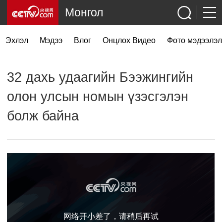
Монгол
Эхлэл
Мэдээ
Влог
Онцлох Видео
Фото мэдээлэл
32 дахь удаагийн Бээжингийн
олон улсын номын үзэсгэлэн
болж байна
网络开小差了，请稍后再试