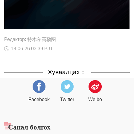
Редактор: 特木尔高勒图
18-06-26 03:39 BJT
Хуваалцах：
Facebook
Twitter
Weibo
Санал болгох