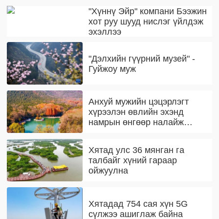
"Хүннү Эйр" компани Бээжин
хот руу шууд нислэг үйлдэж
эхэллээ
"Дэлхийн гүүрний музей" -
Гуйжоу муж
Анхуй мужийн цэцэрлэгт
хүрээлэн өвлийн эхэнд
намрын өнгөөр налайж
байна
Хятад улс 36 мянган га
талбайг хүний гараар
ойжуулна
Хятадад 754 сая хүн 5G
сүлжээ ашиглаж байна