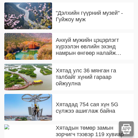
"Дэлхийн гүүрний музей" -
Гуйжоу муж
Анхуй мужийн цэцэрлэгт
хүрээлэн өвлийн эхэнд
намрын өнгөөр налайж
байна
Хятад улс 36 мянган га
талбайг хүний гараар
ойжуулна
Хятадад 754 сая хүн 5G
сүлжээ ашиглаж байна
Хятадын төмөр замын
зорчигч тээвэр 119 хувиар