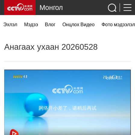
Монгол
Эхлэл
Мэдээ
Влог
Онцлох Видео
Фото мэдээлэл
Анагаах ухаан 20260528
网络开小差了，请稍后再试