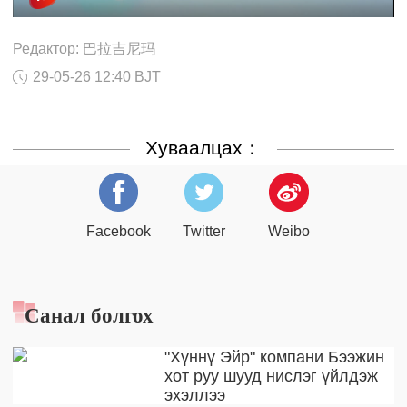
Редактор: 巴拉吉尼玛
29-05-26 12:40 BJT
Хуваалцах：
Facebook
Twitter
Weibo
Санал болгох
"Хүннү Эйр" компани Бээжин
хот руу шууд нислэг үйлдэж
эхэллээ