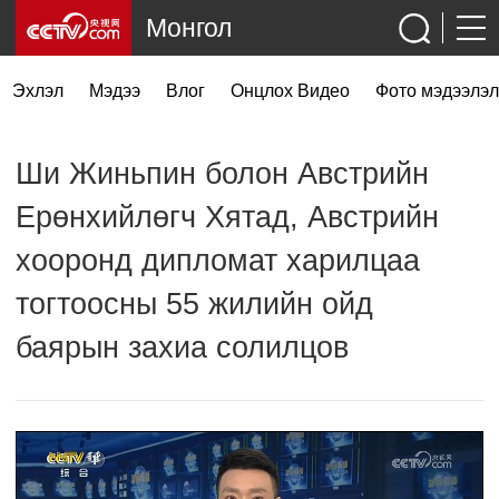
Монгол
Эхлэл
Мэдээ
Влог
Онцлох Видео
Фото мэдээлэл
Ши Жиньпин болон Австрийн
Ерөнхийлөгч Хятад, Австрийн
хооронд дипломат харилцаа
тогтоосны 55 жилийн ойд
баярын захиа солилцов