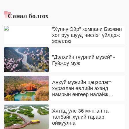
Санал болгох
"Хүннү Эйр" компани Бээжин
хот руу шууд нислэг үйлдэж
эхэллээ
"Дэлхийн гүүрний музей" -
Гуйжоу муж
Анхуй мужийн цэцэрлэгт
хүрээлэн өвлийн эхэнд
намрын өнгөөр налайж
байна
Хятад улс 36 мянган га
талбайг хүний гараар
ойжуулна