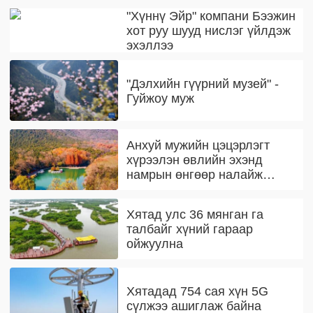
"Хүннү Эйр" компани Бээжин
хот руу шууд нислэг үйлдэж
эхэллээ
"Дэлхийн гүүрний музей" -
Гуйжоу муж
Анхуй мужийн цэцэрлэгт
хүрээлэн өвлийн эхэнд
намрын өнгөөр налайж
байна
Хятад улс 36 мянган га
талбайг хүний гараар
ойжуулна
Хятадад 754 сая хүн 5G
сүлжээ ашиглаж байна