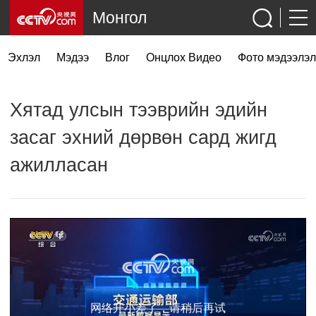
Монгол
Эхлэл
Мэдээ
Влог
Онцлох Видео
Фото мэдээлэл
Хятад улсын тээврийн эдийн
засаг эхний дөрвөн сард жигд
ажилласан
网络开小差了，请稍后再试