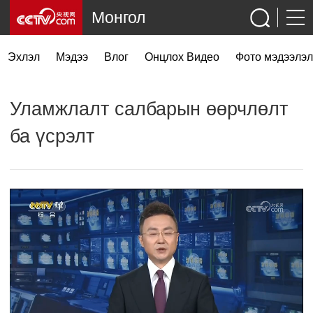
Монгол
Эхлэл
Мэдээ
Влог
Онцлох Видео
Фото мэдээлэл
Уламжлалт салбарын өөрчлөлт
ба үсрэлт