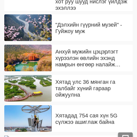
хот руу шууд нислэг үйлдэж
эхэллээ
"Дэлхийн гүүрний музей" -
Гуйжоу муж
Анхуй мужийн цэцэрлэгт
хүрээлэн өвлийн эхэнд
намрын өнгөөр налайж
байна
Хятад улс 36 мянган га
талбайг хүний гараар
ойжуулна
Хятадад 754 сая хүн 5G
сүлжээ ашиглаж байна