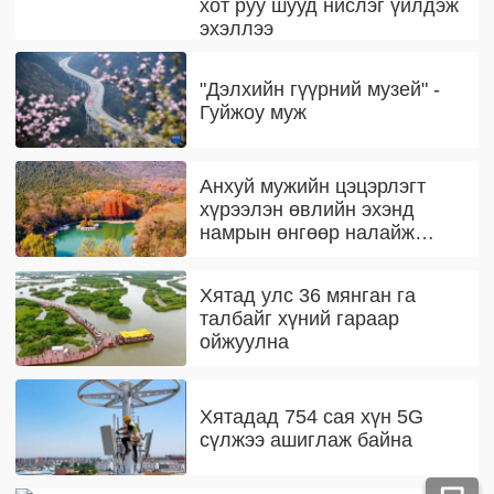
хот руу шууд нислэг үйлдэж
эхэллээ
"Дэлхийн гүүрний музей" -
Гуйжоу муж
Анхуй мужийн цэцэрлэгт
хүрээлэн өвлийн эхэнд
намрын өнгөөр налайж
байна
Хятад улс 36 мянган га
талбайг хүний гараар
ойжуулна
Хятадад 754 сая хүн 5G
сүлжээ ашиглаж байна