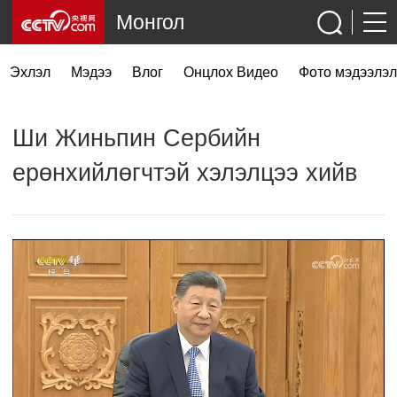
Монгол
Эхлэл
Мэдээ
Влог
Онцлох Видео
Фото мэдээлэл
Ши Жиньпин Сербийн
ерөнхийлөгчтэй хэлэлцээ хийв