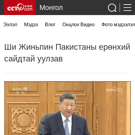
Монгол
Эхлэл
Мэдээ
Влог
Онцлох Видео
Фото мэдээлэл
Ши Жиньпин Пакистаны ерөнхий
сайдтай уулзав