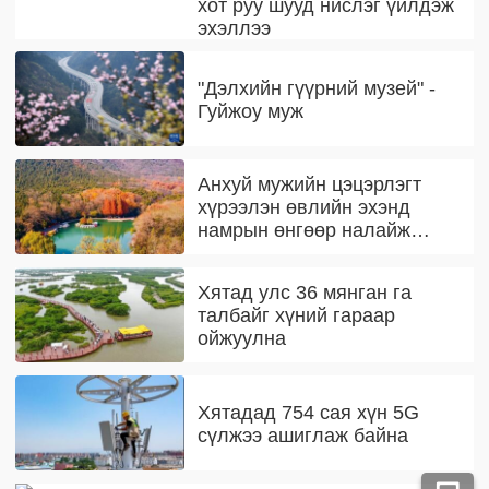
хот руу шууд нислэг үйлдэж
эхэллээ
"Дэлхийн гүүрний музей" -
Гуйжоу муж
Анхуй мужийн цэцэрлэгт
хүрээлэн өвлийн эхэнд
намрын өнгөөр налайж
байна
Хятад улс 36 мянган га
талбайг хүний гараар
ойжуулна
Хятадад 754 сая хүн 5G
сүлжээ ашиглаж байна