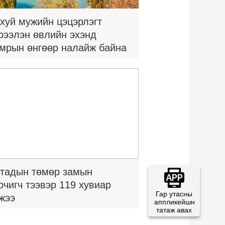
хуй мужийн цэцэрлэгт
рээлэн өвлийн эхэнд
мрын өнгөөр налайж байна
тадын төмөр замын
рчигч тээвэр 119 хувиар
Гар утасны
жээ
аппликейшн
татаж авах