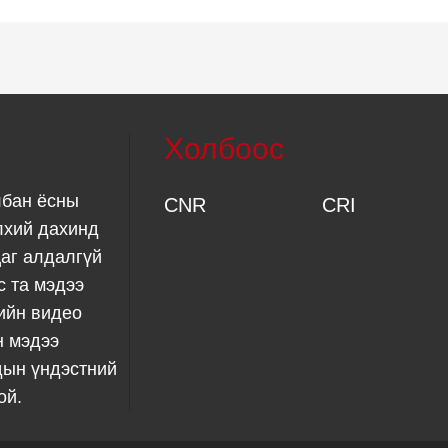
Холбоос
лбан ёсны
CNR
CRI
лхий дахинд
аг алдалгүй
с та мэдээ
ийн видео
н мэдээ
дын үндэстний
ой.