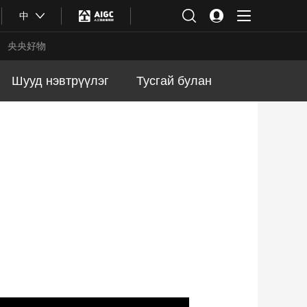
中
央央好物
Шууд нэвтрүүлэг
Тусгай булан
合体育
亚冬会