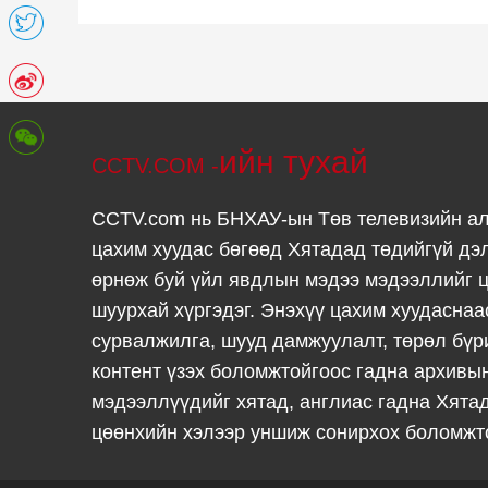
ийн тухай
CCTV.COM -
CCTV.com нь БНХАУ-ын Төв телевизийн а
цахим хуудас бөгөөд Хятадад төдийгүй дэ
өрнөж буй үйл явдлын мэдээ мэдээллийг ц
шуурхай хүргэдэг. Энэхүү цахим хуудаснаа
сурвалжилга, шууд дамжуулалт, төрөл бүр
контент үзэх боломжтойгоос гадна архивы
мэдээллүүдийг хятад, англиас гадна Хята
цөөнхийн хэлээр уншиж сонирхох боломжт