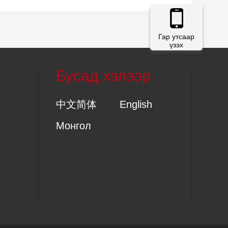
Гар утсаар
үзэх
Бусад хэлээр
中文简体
English
Монгол