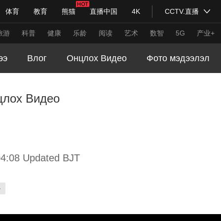
体育
教育
熊猫
直播中国
4K
CCTV.直播
式妙语
主持人
下载央视影音
热解读
天天学习
旅游
科普
健康
乐龄
阅读
艺术
数智
5G
产业+
ээ
Влог
Онцлох Видео
Фото мэдээлэл
纪录片网
国家大剧院
大型活动
цлох Видео
科技
法治
文娱
人物
公益
图片
习式妙语
央视快评
央视网评
光华锐评
锋面
频道
VR/AR
4K专区
全景新闻
4:08 Updated BJT
请入列
人生第一次
人生第二次
-
年冬奥会
CBA
NBA
中超
国足
国际足球
网球
综
体育江湖
文化体育
冰雪道路
足球道路