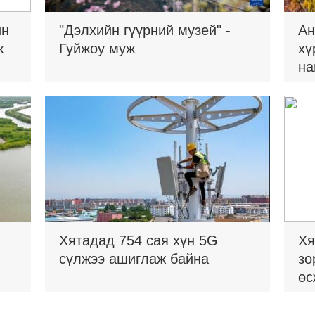
ин
"Дэлхийн гүүрний музей" -
Ан
ж
Гуйжоу муж
хү
на
Хятадад 754 сая хүн 5G
Хя
сүлжээ ашиглаж байна
зо
өс