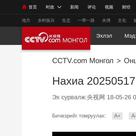
首页
时政
新闻
评论
视频
财经
人民领袖习近平
直播
海外频道
片库
iPanda
栏目大全
联播+
English
中国领导人
节目单
Монгол
听音
央视快评
微视频
习
地方
乡村振兴
生态
一带一路
央博
文化
Эхлэл
Мэд
总台春晚
网络春晚
共产党员网
秧纪录
CCTV.com Монгол
>
Он
新闻
国内
国际
评论
经济
军事
Нахиа 20250517
人民领袖习近平
联播+
热解读
天天学习
视频
小央视频
小央直播
直播中国
熊猫
Эх сурвалж:央视网 18-05-26 0
现场
前线
比划
快看
蓝海中国
新兵
Бичвэрийг томруулах:
A+
A
体育
直播
竞猜
2026年世界杯
2026
VIP会员
CCTV奥林匹克频道
生活体育大会