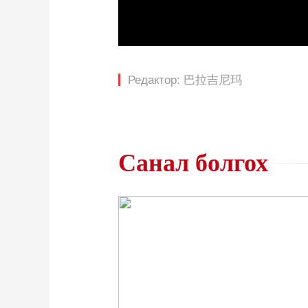
Loaded
:
0%
/
Редактор: 巴拉吉尼玛
Санал болгох