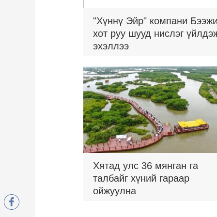
"Хүннү Эйр" компани Бээж
хот руу шууд нислэг үйлдэ
эхэллээ
Хятад улс 36 мянган га
талбайг хүний гараар
ойжуулна