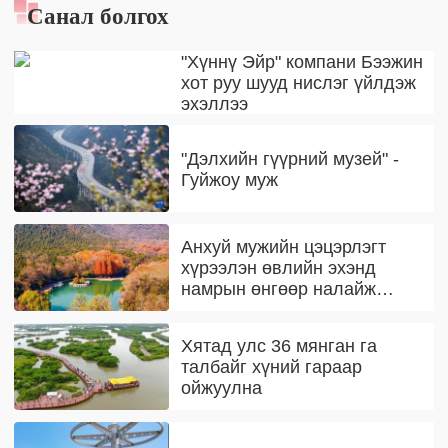
Санал болгох
"Хүннү Эйр" компани Бээжин
хот руу шууд нислэг үйлдэж
эхэллээ
"Дэлхийн гүүрний музей" -
Гуйжоу муж
Анхуй мужийн цэцэрлэгт
хүрээлэн өвлийн эхэнд
намрын өнгөөр налайж
байна
Хятад улс 36 мянган га
талбайг хүний гараар
ойжуулна