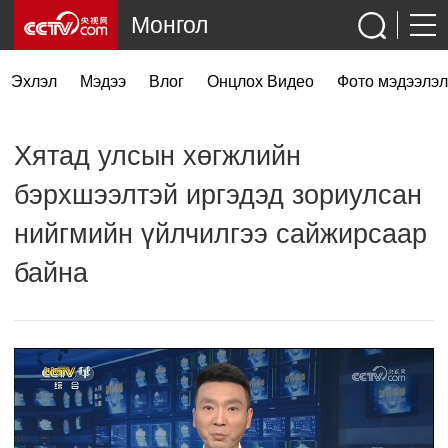
Монгол
Эхлэл
Мэдээ
Влог
Онцлох Видео
Фото мэдээлэл
Хятад улсын хөгжлийн
бэрхшээлтэй иргэдэд зориулсан
нийгмийн үйлчилгээ сайжирсаар
байна