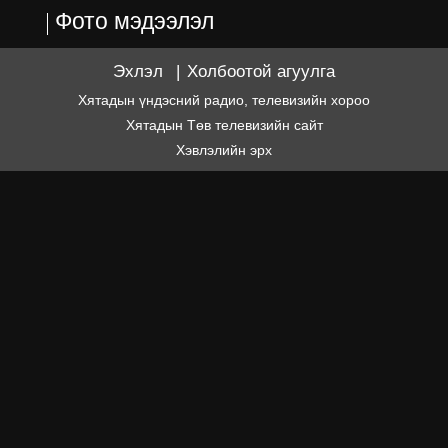
Фото мэдээлэл
Эхлэл
|
Холбоотой агуулга
Хятадын үндэсний радио, телевизийн хороо
Хятадын Төв телевизийн сайт
Хэвлэлийн эрх