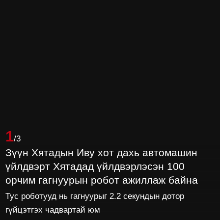
1
/3
Зүүн Хятадын Иву хот дахь автомашин
үйлдвэрт Хятадад үйлдвэрлэсэн 100
орчим гагнуурын робот ажиллаж байна
Тус роботууд нь гагнуурыг 2.2 секундын дотор
гүйцэтгэх чадвартай юм