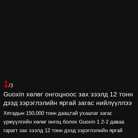
1
/3
Guoxin хөлөг онгоцноос зах зээлд 12 тонн
дээд зэрэглэлийн яргай загас нийлүүллээ
Хятадын 150,000 тонн даацтай ухаалаг загас
үржүүлгийн хөлөг онгоц болох Guoxin 1 2-2 даваа
гарагт зах зээлд 12 тонн дээд зэрэглэлийн яргай