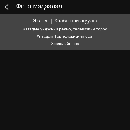
Фото мэдээлэл
Эхлэл
|
Холбоотой агуулга
Хятадын үндэсний радио, телевизийн хороо
Хятадын Төв телевизийн сайт
Хэвлэлийн эрх