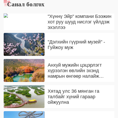
Санал болгох
"Хүннү Эйр" компани Бээжин
хот руу шууд нислэг үйлдэж
эхэллээ
"Дэлхийн гүүрний музей" -
Гуйжоу муж
Анхуй мужийн цэцэрлэгт
хүрээлэн өвлийн эхэнд
намрын өнгөөр налайж
байна
Хятад улс 36 мянган га
талбайг хүний гараар
ойжуулна