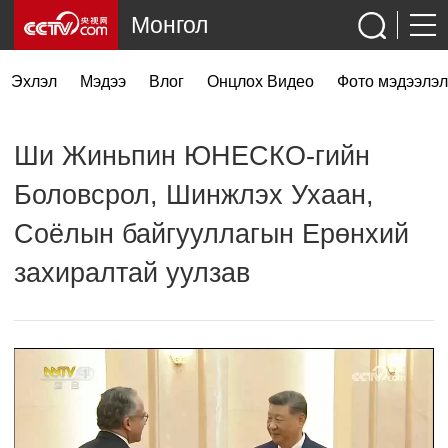
Монгол
Эхлэл
Мэдээ
Влог
Онцлох Видео
Фото мэдээлэл
Ши Жиньпин ЮНЕСКО-гийн
Боловсрол, Шинжлэх Ухаан,
Соёлын байгууллагын Ерөнхий
захиралтай уулзав