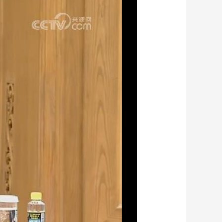
艺术
汽车
数智
5G
产业+
时尚
天气
才艺
网展
央央好物