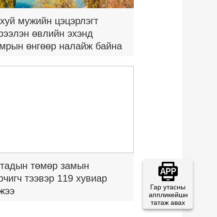
хуй мужийн цэцэрлэгт
рээлэн өвлийн эхэнд
мрын өнгөөр налайж байна
тадын төмөр замын
рчигч тээвэр 119 хувиар
Гар утасны
жээ
аппликейшн
татаж авах