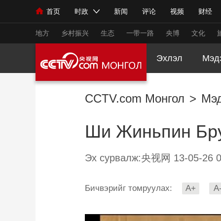
首页
时政
新闻
评论
视频
财经
人民领袖习近平
直播
海外频道
片库
iPanda
栏目大全
联播+
English
中国领导人
节目单
Монгол
听音
央视快评
微视频
习
地方
乡村振兴
生态
一带一路
央博
文化
Эхлэл
Мэд
总台春晚
网络春晚
共产党员网
秧纪录
CCTV.com Монгол
>
Мэ
新闻
国内
国际
评论
经济
军事
Ши Жиньпин Бру
人民领袖习近平
联播+
热解读
天天学习
视频
小央视频
小央直播
直播中国
熊猫
Эх сурвалж:央视网 13-05-26 0
现场
前线
比划
快看
蓝海中国
新兵
Бичвэрийг томруулах:
A+
A
体育
直播
竞猜
2026年世界杯
2026
VIP会员
CCTV奥林匹克频道
生活体育大会