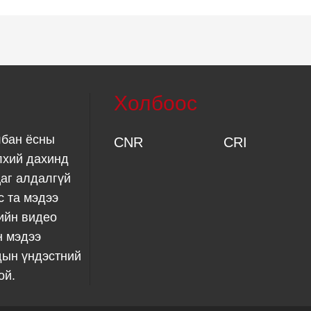
Холбоос
лбан ёсны
CNR
CRI
лхий дахинд
аг алдалгүй
с та мэдээ
ийн видео
н мэдээ
дын үндэстний
ой.