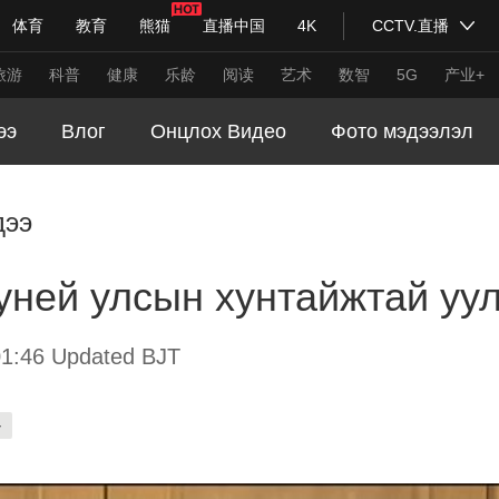
体育
教育
熊猫
直播中国
4K
CCTV.直播
式妙语
主持人
下载央视影音
热解读
天天学习
旅游
科普
健康
乐龄
阅读
艺术
数智
5G
产业+
ээ
Влог
Онцлох Видео
Фото мэдээлэл
纪录片网
国家大剧院
大型活动
дээ
科技
法治
文娱
人物
公益
图片
ней улсын хунтайжтай уу
习式妙语
央视快评
央视网评
光华锐评
锋面
频道
VR/AR
4K专区
全景新闻
1:46 Updated BJT
请入列
人生第一次
人生第二次
-
年冬奥会
CBA
NBA
中超
国足
国际足球
网球
综
体育江湖
文化体育
冰雪道路
足球道路