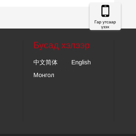
Гар утсаар
үзэх
Бусад хэлээр
中文简体
English
Монгол