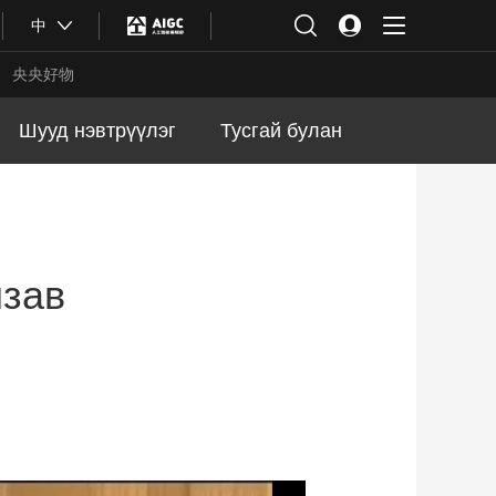
中
央央好物
Шууд нэвтрүүлэг
Тусгай булан
лзав
合体育
亚冬会