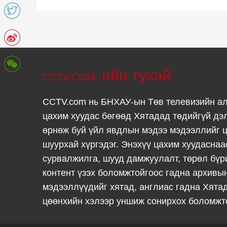
ийн тухай
CCTV.COM -
CCTV.com нь БНХАУ-ын Төв телевизийн а
цахим хуудас бөгөөд Хятадад төдийгүй дэ
өрнөж буй үйл явдлын мэдээ мэдээллийг ц
шуурхай хүргэдэг. Энэхүү цахим хуудаснаа
сурвалжилга, шууд дамжуулалт, төрөл бүр
контент үзэх боломжтойгоос гадна архивы
мэдээллүүдийг хятад, англиас гадна Хята
цөөнхийн хэлээр уншиж сонирхох боломжт