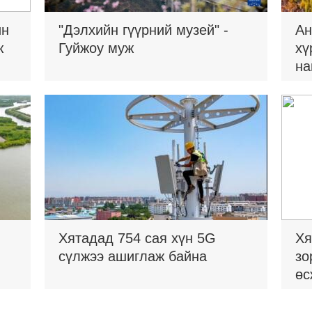
ин
"Дэлхийн гүүрний музей" -
Ан
ж
Гуйжоу муж
хү
на
Хятадад 754 сая хүн 5G
Хя
сүлжээ ашиглаж байна
зо
өс