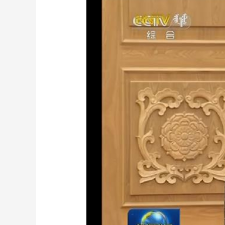
财经
教育
乡村振兴
生态环境
一带一路
大国智造
大国展会
大国保险
云顶对话
CCTV.节目官网
直播
节目单
栏目
片库