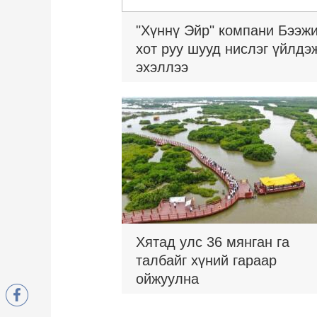
"Хүннү Эйр" компани Бээж
хот руу шууд нислэг үйлдэ
эхэллээ
Хятад улс 36 мянган га
талбайг хүний гараар
ойжуулна