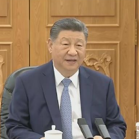
央博
非遗
文化
旅游
科普
健康
乐龄
阅读
云起
超级工厂
智敬中国
全民健康
颜选攻略
海洋
热播榜
总台企业白名单