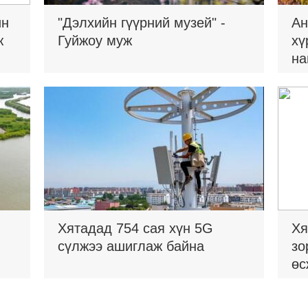
ин
"Дэлхийн гүүрний музей" -
Ан
ж
Гуйжоу муж
хү
на
Хятадад 754 сая хүн 5G
Хя
сүлжээ ашиглаж байна
зо
өс