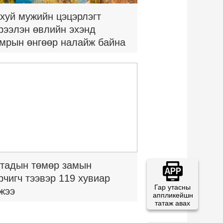
хуй мужийн цэцэрлэгт
рээлэн өвлийн эхэнд
мрын өнгөөр налайж байна
тадын төмөр замын
рчигч тээвэр 119 хувиар
Гар утасны
жээ
аппликейшн
татаж авах