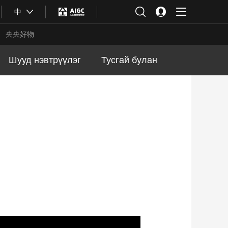
中
央央好物
Шууд нэвтрүүлэг
Тусгай булан
合体育
亚冬会