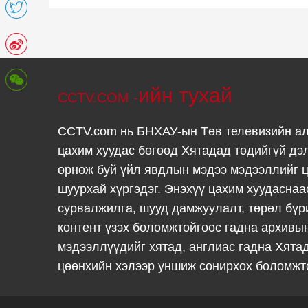
ийн тухай
CCTV.COM -
CCTV.com нь БНХАУ-ын Төв телевизийн а
цахим хуудас бөгөөд Хятадад төдийгүй дэ
өрнөж буй үйл явдлын мэдээ мэдээллийг ц
шуурхай хүргэдэг. Энэхүү цахим хуудаснаа
сурвалжилга, шууд дамжуулалт, төрөл бүр
контент үзэх боломжтойгоос гадна архивы
мэдээллүүдийг хятад, англиас гадна Хята
цөөнхийн хэлээр уншиж сонирхох боломжт