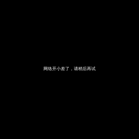
央博
非遗
文化
旅游
科普
健康
乐龄
阅读
云起
超级工厂
智敬中国
全民健康
颜选攻略
海洋
热播榜
总台企业白名单
网络开小差了，请稍后再试