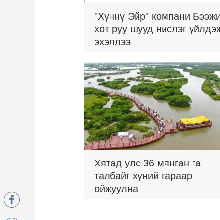
"Хүннү Эйр" компани Бээж
хот руу шууд нислэг үйлдэ
эхэллээ
Хятад улс 36 мянган га
талбайг хүний гараар
ойжуулна