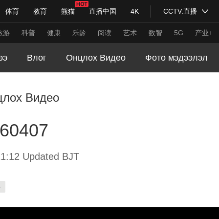
体育
教育
熊猫
直播中国
4K
CCTV.直播
式妙语
主持人
下载央视影音
热解读
天天学习
旅游
科普
健康
乐龄
阅读
艺术
数智
5G
产业+
ээ
Влог
Онцлох Видео
Фото мэдээлэл
纪录片网
国家大剧院
大型活动
цлох Видео
科技
法治
文娱
人物
公益
图片
260407
习式妙语
央视快评
央视网评
光华锐评
锋面
频道
VR/AR
4K专区
全景新闻
1:12 Updated BJT
请入列
人生第一次
人生第二次
-
年冬奥会
CBA
NBA
中超
国足
国际足球
网球
综
体育江湖
文化体育
冰雪道路
足球道路