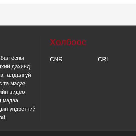
Холбоос
лбан ёсны
CNR
CRI
лхий дахинд
аг алдалгүй
с та мэдээ
ийн видео
н мэдээ
дын үндэстний
ой.