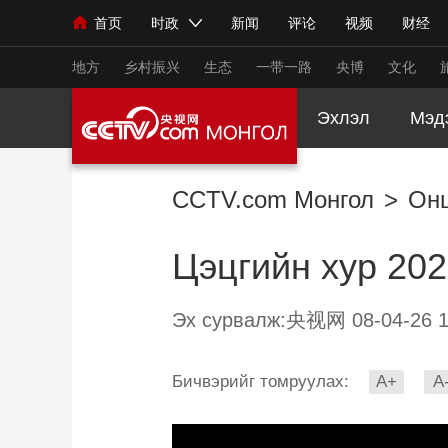
首页
时政
新闻
评论
视频
财经
人民领袖习近平
直播
海外频道
片库
iPanda
栏目大全
联播+
English
中国领导人
节目单
Монгол
听音
央视快评
微视频
习
地方
乡村振兴
生态
一带一路
央博
文化
Эхлэл
Мэд
总台春晚
网络春晚
共产党员网
秧纪录
CCTV.com Монгол
>
Он
新闻
国内
国际
评论
经济
军事
Цэцгийн хур 20
人民领袖习近平
联播+
热解读
天天学习
视频
小央视频
小央直播
直播中国
熊猫
Эх сурвалж:央视网 08-04-26 1
现场
前线
比划
快看
蓝海中国
新兵
Бичвэрийг томруулах:
A+
A
体育
直播
竞猜
2026年世界杯
2026
VIP会员
CCTV奥林匹克频道
生活体育大会