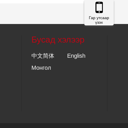
Гар утсаар
үзэх
Бусад хэлээр
中文简体
English
Монгол