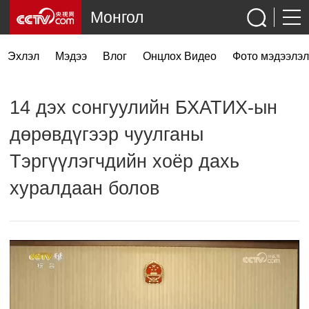
Монгол
Эхлэл
Мэдээ
Влог
Онцлох Видео
Фото мэдээлэл
14 дэх сонгуулийн БХАТИХ-ын
дөрөвдүгээр чуулганы
Тэргүүлэгчдийн хоёр дахь
хуралдаан болов