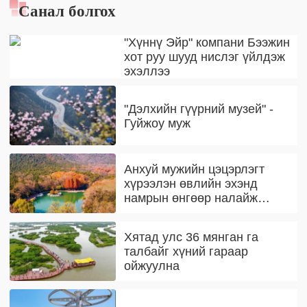
Санал болгох
"Хүннү Эйр" компани Бээжин
хот руу шууд нислэг үйлдэж
эхэллээ
"Дэлхийн гүүрний музей" -
Гуйжоу муж
Анхуй мужийн цэцэрлэгт
хүрээлэн өвлийн эхэнд
намрын өнгөөр налайж
байна
Хятад улс 36 мянган га
талбайг хүний гараар
ойжуулна