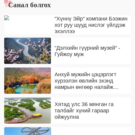
Санал болгох
"Хүннү Эйр" компани Бээжин
хот руу шууд нислэг үйлдэж
эхэллээ
"Дэлхийн гүүрний музей" -
Гуйжоу муж
Анхуй мужийн цэцэрлэгт
хүрээлэн өвлийн эхэнд
намрын өнгөөр налайж
байна
Хятад улс 36 мянган га
талбайг хүний гараар
ойжуулна