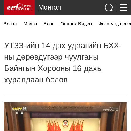
Монгол
Эхлэл
Мэдээ
Влог
Онцлох Видео
Фото мэдээлэл
УТЗЗ-ийн 14 дэх удаагийн БХХ-
ны дөрөвдүгээр чуулганы
Байнгын Хорооны 16 дахь
хуралдаан болов