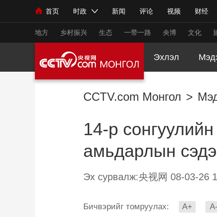
首页
时政
新闻
评论
视频
财经
人民领袖习近平
直播
海外频道
片库
iPanda
栏目大全
联播+
English
中国领导人
节目单
Монгол
听音
央视快评
微视频
习
地方
乡村振兴
生态
一带一路
央博
文化
Эхлэл
Мэд
总台春晚
网络春晚
共产党员网
秧纪录
CCTV.com Монгол
>
Мэ
新闻
国内
国际
评论
经济
军事
14-р сонгуулийн
人民领袖习近平
联播+
热解读
天天学习
амьдарлын сэдэв
视频
小央视频
小央直播
直播中国
熊猫
现场
前线
比划
快看
蓝海中国
新兵
Эх сурвалж:央视网 08-03-26 1
体育
直播
竞猜
2026年世界杯
2026
Бичвэрийг томруулах:
A+
A
VIP会员
CCTV奥林匹克频道
生活体育大会