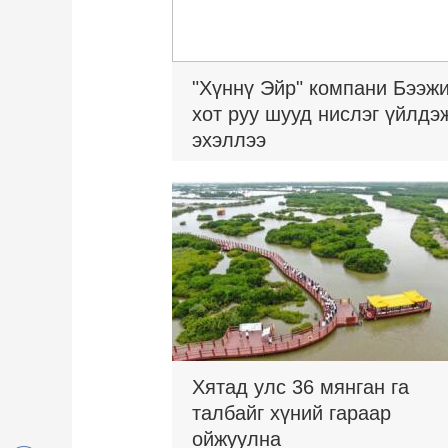
"Хүннү Эйр" компани Бээж
хот руу шууд нислэг үйлдэ
эхэллээ
Хятад улс 36 мянган га
талбайг хүний гараар
ойжуулна