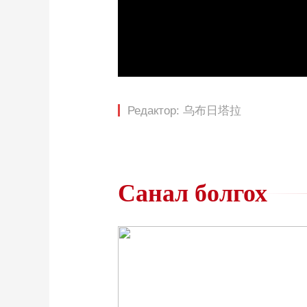
Loaded
:
0%
/
Редактор: 乌布日塔拉
Санал болгох