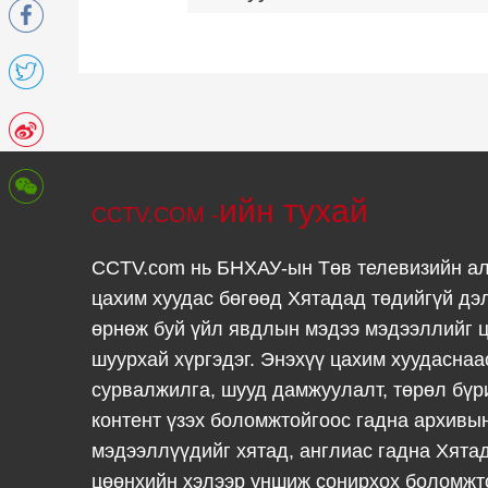
ийн тухай
CCTV.COM -
CCTV.com нь БНХАУ-ын Төв телевизийн а
цахим хуудас бөгөөд Хятадад төдийгүй дэ
өрнөж буй үйл явдлын мэдээ мэдээллийг ц
шуурхай хүргэдэг. Энэхүү цахим хуудаснаа
сурвалжилга, шууд дамжуулалт, төрөл бүр
контент үзэх боломжтойгоос гадна архивы
мэдээллүүдийг хятад, англиас гадна Хята
цөөнхийн хэлээр уншиж сонирхох боломжт