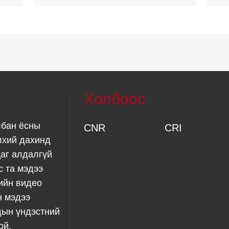
Холбоос
лбан ёсны
CNR
CRI
лхий дахинд
аг алдалгүй
с та мэдээ
ийн видео
н мэдээ
дын үндэстний
ой.