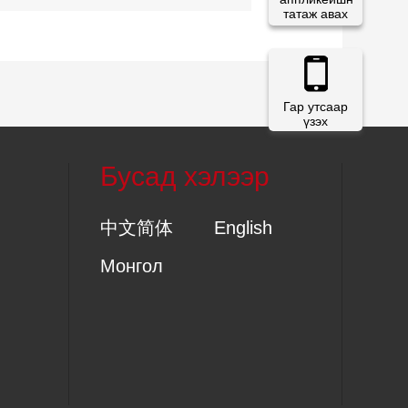
татаж авах
Гар утсаар
үзэх
Бусад хэлээр
中文简体
English
Монгол