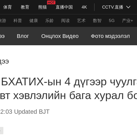
体育
教育
熊猫
直播中国
4K
CCTV.直播
式妙语
主持人
下载央视影音
热解读
天天学习
旅游
科普
健康
乐龄
阅读
艺术
数智
5G
产业+
ээ
Влог
Онцлох Видео
Фото мэдээлэл
纪录片网
国家大剧院
大型活动
дээ
科技
法治
文娱
人物
公益
图片
 БХАТИХ-ын 4 дүгээр чуул
习式妙语
央视快评
央视网评
光华锐评
锋面
т хэвлэлийн бага хурал б
频道
VR/AR
4K专区
全景新闻
请入列
人生第一次
人生第二次
2:03 Updated BJT
年冬奥会
CBA
NBA
中超
国足
国际足球
网球
综
-
体育江湖
文化体育
冰雪道路
足球道路