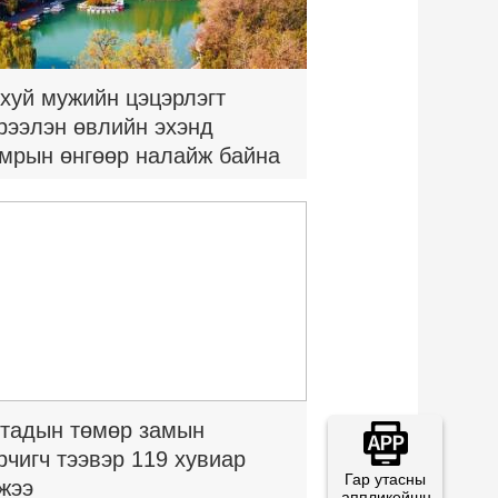
хуй мужийн цэцэрлэгт
рээлэн өвлийн эхэнд
мрын өнгөөр налайж байна
тадын төмөр замын
рчигч тээвэр 119 хувиар
Гар утасны
жээ
аппликейшн