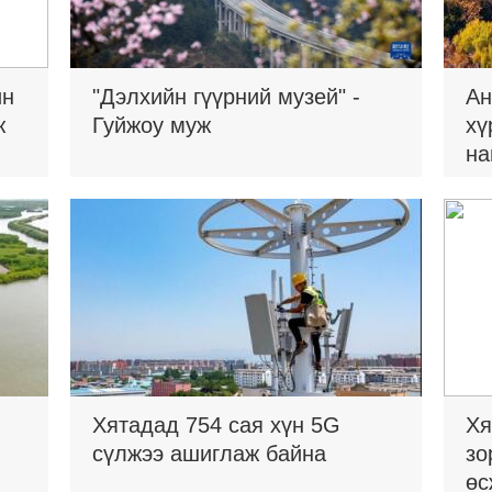
ин
"Дэлхийн гүүрний музей" -
Ан
ж
Гуйжоу муж
хү
на
Хятадад 754 сая хүн 5G
Хя
сүлжээ ашиглаж байна
зо
өс