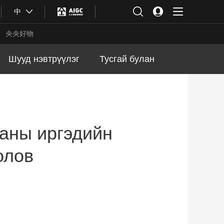
中
央央好物
Шууд нэвтрүүлэг
Тусгай булан
ганы иргэдийн
олов
合体育
亚冬会