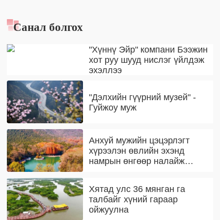
Санал болгох
"Хүннү Эйр" компани Бээжин
хот руу шууд нислэг үйлдэж
эхэллээ
"Дэлхийн гүүрний музей" -
Гуйжоу муж
Анхуй мужийн цэцэрлэгт
хүрээлэн өвлийн эхэнд
намрын өнгөөр налайж
байна
Хятад улс 36 мянган га
талбайг хүний гараар
ойжуулна