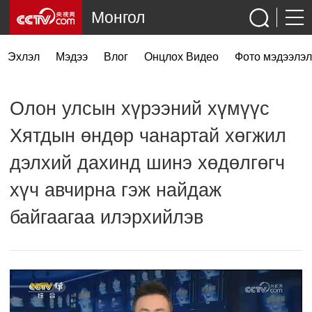
Монгол
Эхлэл
Мэдээ
Влог
Онцлох Видео
Фото мэдээлэл
Олон улсын хүрээний хүмүүс
Хятдын өндөр чанартай хөгжил
дэлхий дахинд шинэ хөдөлгөгч
хүч авчирна гэж найдаж
байгаагаа илэрхийлэв