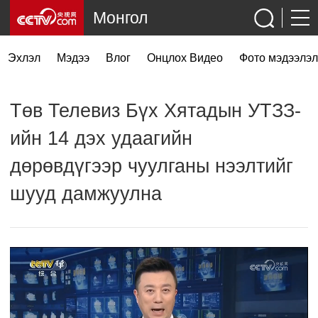
Монгол
Эхлэл
Мэдээ
Влог
Онцлох Видео
Фото мэдээлэл
Төв Телевиз Бүх Хятадын УТЗЗ-
ийн 14 дэх удаагийн
дөрөвдүгээр чуулганы нээлтийг
шууд дамжуулна