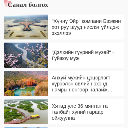
Санал болгох
"Хүннү Эйр" компани Бээжин
хот руу шууд нислэг үйлдэж
эхэллээ
"Дэлхийн гүүрний музей" -
Гуйжоу муж
Анхуй мужийн цэцэрлэгт
хүрээлэн өвлийн эхэнд
намрын өнгөөр налайж
байна
Хятад улс 36 мянган га
талбайг хүний гараар
ойжуулна