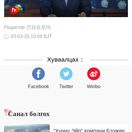
Редактор: 巴拉吉尼玛
03-03-26 10:08 BJT
Хуваалцах：
Facebook
Twitter
Weibo
Санал болгох
"Хүннү Эйр" компани Бээжин