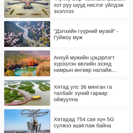
хот руу шууд нислэг үйлдэж
эхэллээ
"Дэлхийн гүүрний музей" -
Гуйжоу муж
Анхуй мужийн цэцэрлэгт
хүрээлэн өвлийн эхэнд
намрын өнгөөр налайж
байна
Хятад улс 36 мянган га
талбайг хүний гараар
ойжуулна
Хятадад 754 сая хүн 5G
сүлжээ ашиглаж байна