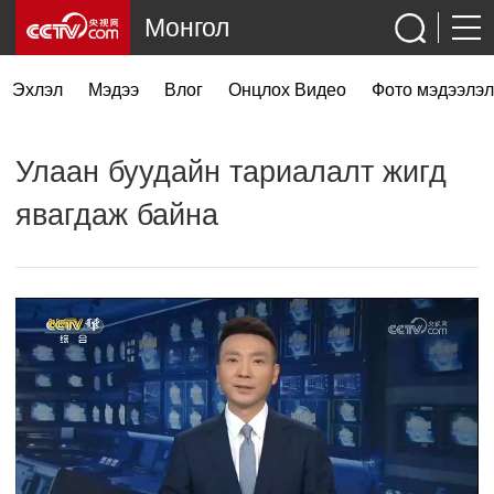
Монгол
Эхлэл
Мэдээ
Влог
Онцлох Видео
Фото мэдээлэл
Улаан буудайн тариалалт жигд
явагдаж байна