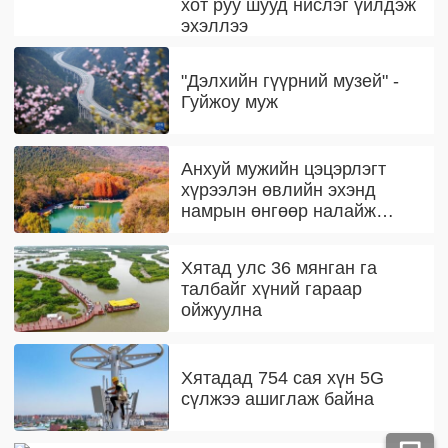
хот руу шууд нислэг үйлдэж
эхэллээ
"Дэлхийн гүүрний музей" -
Гуйжоу муж
Анхуй мужийн цэцэрлэгт
хүрээлэн өвлийн эхэнд
намрын өнгөөр налайж
байна
Хятад улс 36 мянган га
талбайг хүний гараар
ойжуулна
Хятадад 754 сая хүн 5G
сүлжээ ашиглаж байна