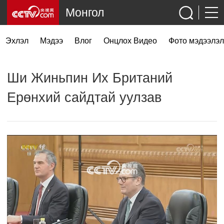
Монгол
Эхлэл
Мэдээ
Влог
Онцлох Видео
Фото мэдээлэл
Ши Жиньпин Их Британий
Ерөнхий сайдтай уулзав
网络开小差了，请稍后再试