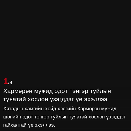
1
/4
Хармөрөн мужид одот тэнгэр туйлын
туяатай хослон үзэгддэг үе эхэллээ
Хятадын хамгийн хойд хэсгийн Хармөрөн мужид
шөнийн одот тэнгэр туйлын туяатай хослон үзэгддэг
гайхалтай үе эхэллээ.