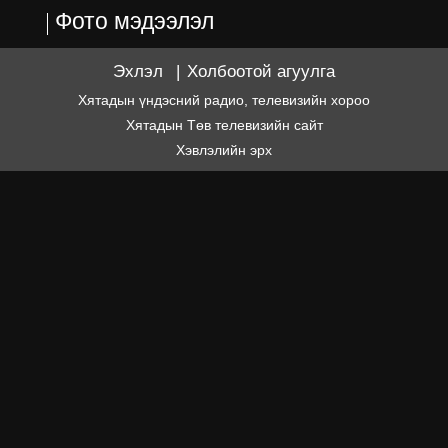
Фото мэдээлэл
Эхлэл
|
Холбоотой агуулга
Хятадын үндэсний радио, телевизийн хороо
Хятадын Төв телевизийн сайт
Хэвлэлийн эрх