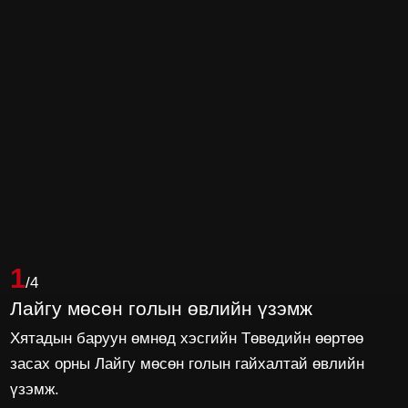
1
/4
Лайгу мөсөн голын өвлийн үзэмж
Хятадын баруун өмнөд хэсгийн Төвөдийн өөртөө
засах орны Лайгу мөсөн голын гайхалтай өвлийн
үзэмж.