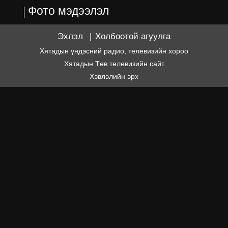
Фото мэдээлэл
Эхлэл
|
Холбоотой агуулга
Хятадын үндэсний радио, телевизийн хороо
Хятадын Төв телевизийн сайт
Хэвлэлийн эрх