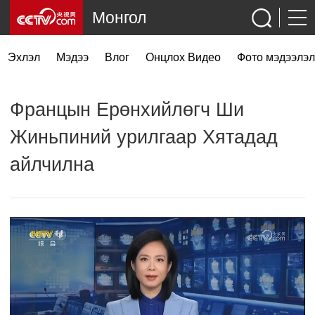
Монгол
Эхлэл
Мэдээ
Влог
Онцлох Видео
Фото мэдээлэл
Францын Ерөнхийлөгч Ши
Жиньпиний урилгаар Хятадад
айлчилна