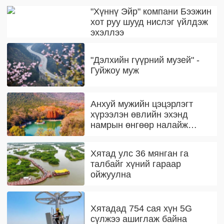
"Хүннү Эйр" компани Бээжин
хот руу шууд нислэг үйлдэж
эхэллээ
"Дэлхийн гүүрний музей" -
Гуйжоу муж
Анхуй мужийн цэцэрлэгт
хүрээлэн өвлийн эхэнд
намрын өнгөөр налайж
байна
Хятад улс 36 мянган га
талбайг хүний гараар
ойжуулна
Хятадад 754 сая хүн 5G
сүлжээ ашиглаж байна