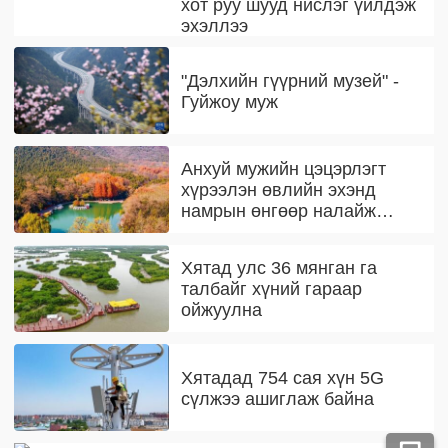
хот руу шууд нислэг үйлдэж
эхэллээ
"Дэлхийн гүүрний музей" -
Гуйжоу муж
Анхуй мужийн цэцэрлэгт
хүрээлэн өвлийн эхэнд
намрын өнгөөр налайж
байна
Хятад улс 36 мянган га
талбайг хүний гараар
ойжуулна
Хятадад 754 сая хүн 5G
сүлжээ ашиглаж байна