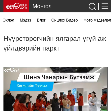
Монгол
Эхлэл
Мэдээ
Влог
Онцлох Видео
Фото мэдээлэл
Нүүрстөрөгчийн ялгарал үгүй аж
үйлдвэрийн паркт