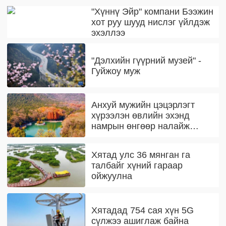
"Хүннү Эйр" компани Бээжин
хот руу шууд нислэг үйлдэж
эхэллээ
"Дэлхийн гүүрний музей" -
Гуйжоу муж
Анхуй мужийн цэцэрлэгт
хүрээлэн өвлийн эхэнд
намрын өнгөөр налайж
байна
Хятад улс 36 мянган га
талбайг хүний гараар
ойжуулна
Хятадад 754 сая хүн 5G
сүлжээ ашиглаж байна