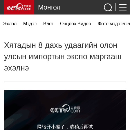
Монгол
Эхлэл
Мэдээ
Влог
Онцлох Видео
Фото мэдээлэл
Хятадын 8 дахь удаагийн олон
улсын импортын экспо маргааш
эхэлнэ
网络开小差了，请稍后再试