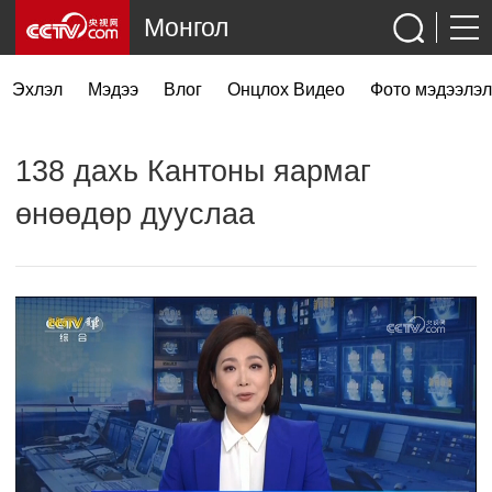
Монгол
Эхлэл
Мэдээ
Влог
Онцлох Видео
Фото мэдээлэл
138 дахь Кантоны яармаг
өнөөдөр дууслаа