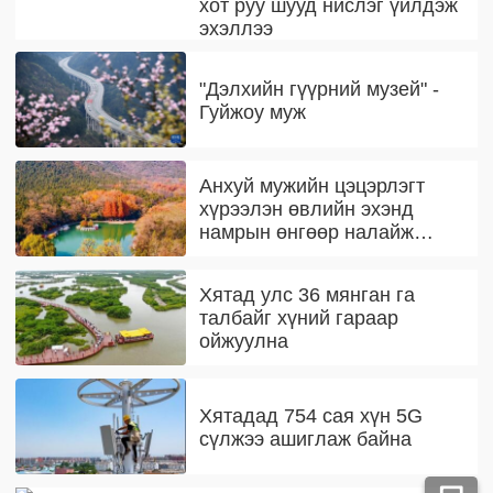
хот руу шууд нислэг үйлдэж
эхэллээ
"Дэлхийн гүүрний музей" -
Гуйжоу муж
Анхуй мужийн цэцэрлэгт
хүрээлэн өвлийн эхэнд
намрын өнгөөр налайж
байна
Хятад улс 36 мянган га
талбайг хүний гараар
ойжуулна
Хятадад 754 сая хүн 5G
сүлжээ ашиглаж байна