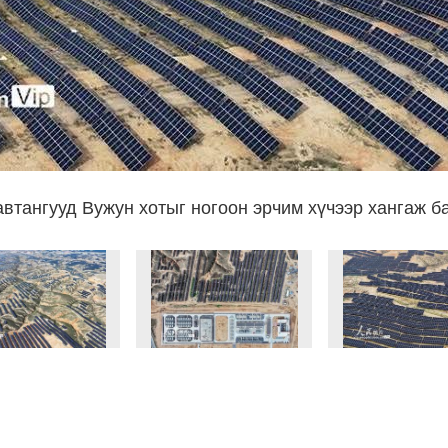
автангууд Вужун хотыг ногоон эрчим хүчээр хангаж б