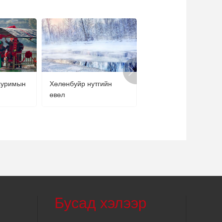
хуримын
Хөлөнбуйр нутгийн
“Навелин” сортын жү
өвөл
хураалтын улирал
эхэллээ
Бусад хэлээр