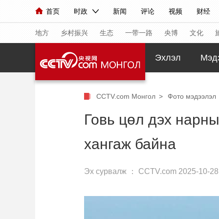
首页
时政
新闻
评论
视频
财经
人民领袖习近平
直播
海外频道
片库
iPanda
栏目大全
联播+
English
中国领导人
节目单
Монгол
听音
央视快评
微视频
习
地方
乡村振兴
生态
一带一路
央博
文化
Эхлэл
Мэд
总台春晚
网络春晚
共产党员网
秧纪录
CCTV.com Монгол
>
Фото мэдээлэл
新闻
国内
国际
评论
经济
军事
Говь цөл дэх нарны
人民领袖习近平
联播+
热解读
天天学习
хангаж байна
视频
小央视频
小央直播
直播中国
熊猫
现场
前线
比划
快看
蓝海中国
新兵
Эх сурвалж ：
CCTV.com
2025-10-28
体育
直播
竞猜
2026年世界杯
2026
VIP会员
CCTV奥林匹克频道
生活体育大会