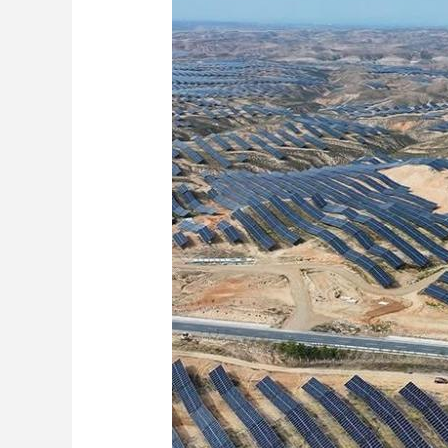
财经
教育
乡村振兴
生态环境
一带一路
大国智造
大国展会
大国保险
云顶对话
CCTV.节目官网
直播
节目单
栏目
片库