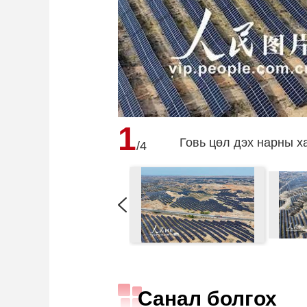
1
Говь цөл дэх нарны х
/4
Санал болгох