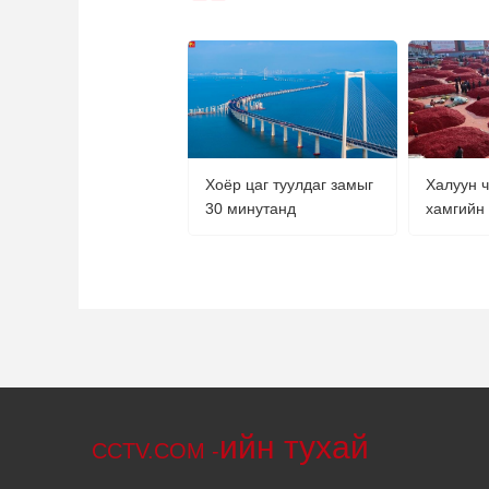
Хоёр цаг туулдаг замыг
Халуун 
30 минутанд
хамгийн 
хөдөлгөө
ийн тухай
CCTV.COM -