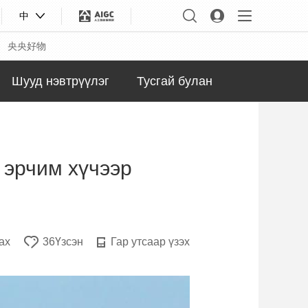
中
央央好物
Шууд нэвтрүүлэг
Тусгай булан
 эрчим хүчээр
ах
36Үзсэн
Гар утсаар үзэх
合体育
亚冬会