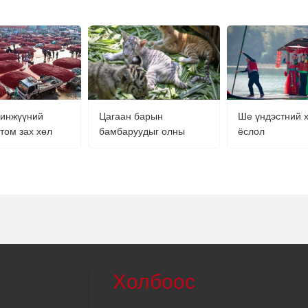
чинжүүний
Цагаан барын
Ше үндэстний 
том зах хөл
бамбаруудыг олны
ёслол
н ихтэй байна
өмнө гаргажээ
Холбоос