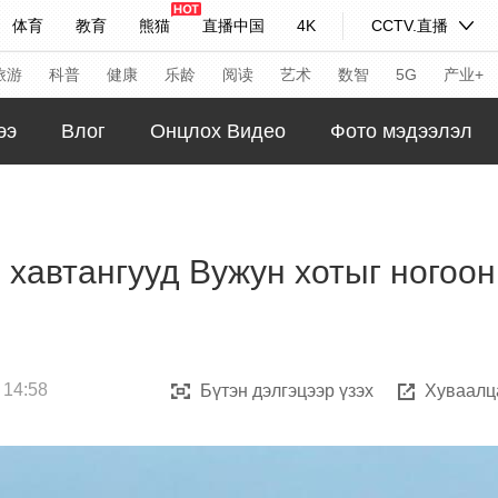
体育
教育
熊猫
直播中国
4K
CCTV.直播
式妙语
主持人
下载央视影音
热解读
天天学习
旅游
科普
健康
乐龄
阅读
艺术
数智
5G
产业+
ээ
Влог
Онцлох Видео
Фото мэдээлэл
纪录片网
国家大剧院
大型活动
科技
法治
文娱
人物
公益
图片
 хавтангууд Вужун хотыг ногоон
习式妙语
央视快评
央视网评
光华锐评
锋面
频道
VR/AR
4K专区
全景新闻
请入列
人生第一次
人生第二次
 14:58
Бүтэн дэлгэцээр үзэх
Хуваалц
年冬奥会
CBA
NBA
中超
国足
国际足球
网球
综
体育江湖
文化体育
冰雪道路
足球道路