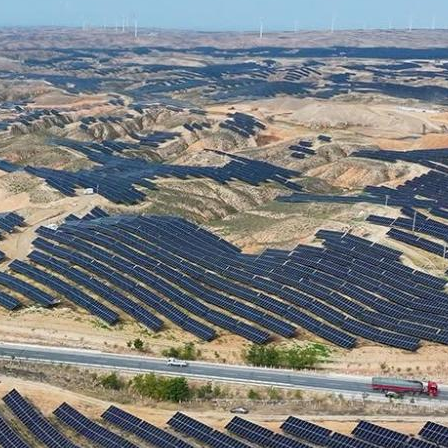
央博
非遗
文化
旅游
科普
健康
乐龄
阅读
云起
超级工厂
智敬中国
全民健康
颜选攻略
海洋
热播榜
总台企业白名单