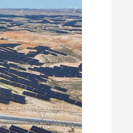
艺术
汽车
数智
5G
产业+
时尚
天气
才艺
网展
央央好物