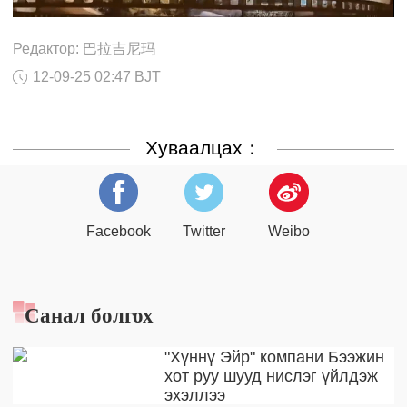
Редактор: 巴拉吉尼玛
12-09-25 02:47 BJT
Хуваалцах：
Facebook
Twitter
Weibo
Санал болгох
"Хүннү Эйр" компани Бээжин
хот руу шууд нислэг үйлдэж
эхэллээ