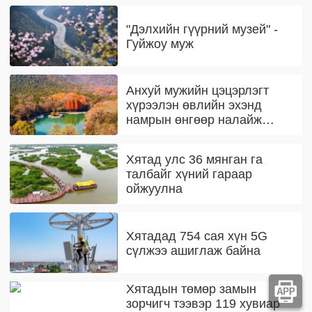
"Дэлхийн гүүрний музей" -
Гуйжоу муж
Анхуй мужийн цэцэрлэгт
хүрээлэн өвлийн эхэнд
намрын өнгөөр налайж
байна
Хятад улс 36 мянган га
талбайг хүний гараар
ойжуулна
Хятадад 754 сая хүн 5G
сүлжээ ашиглаж байна
Хятадын төмөр замын
зорчигч тээвэр 119 хувиар