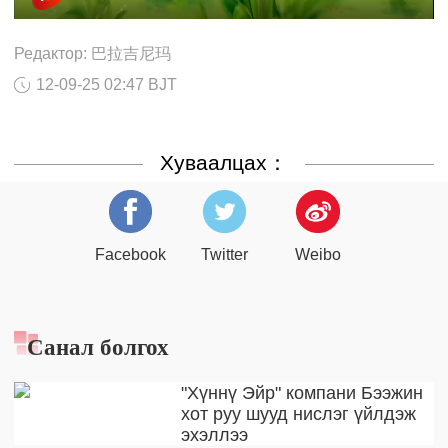
Редактор: 巴拉吉尼玛
12-09-25 02:47 BJT
Хуваалцах：
Facebook
Twitter
Weibo
Санал болгох
"Хүннү Эйр" компани Бээжин
хот руу шууд нислэг үйлдэж
эхэллээ