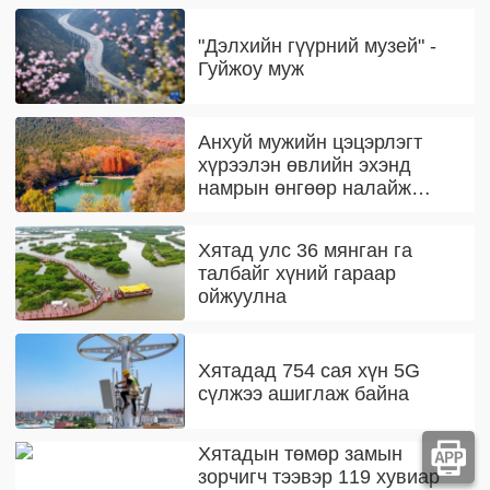
"Дэлхийн гүүрний музей" -
Гуйжоу муж
Анхуй мужийн цэцэрлэгт
хүрээлэн өвлийн эхэнд
намрын өнгөөр налайж
байна
Хятад улс 36 мянган га
талбайг хүний гараар
ойжуулна
Хятадад 754 сая хүн 5G
сүлжээ ашиглаж байна
Хятадын төмөр замын
зорчигч тээвэр 119 хувиар