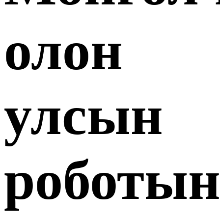
财经
教育
乡村振兴
生态环境
一带一路
央博
олон
大国智造
大国展会
大国保险
云顶对话
云起
超
улсын
CCTV.节目官网
直播
节目单
栏目
片库
热播榜
роботы