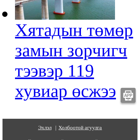
Хятадын төмөр
замын зорчигч
тээвэр 119
хувиар өсжээ
Эхлэл
|
Холбоотой агуулга