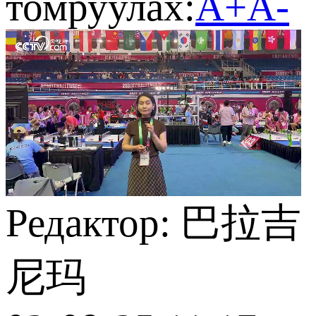
томруулах:
A+
A-
Редактор: 巴拉吉
尼玛