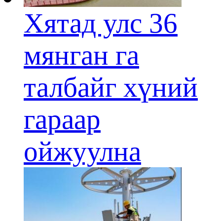
Хятад улс 36
мянган га
талбайг хүний
гараар
ойжуулна