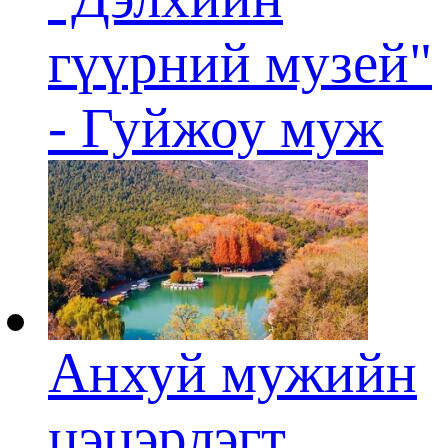
гүүрний музей"
- Гуйжоу муж
Анхуй мужийн
цэцэрлэгт