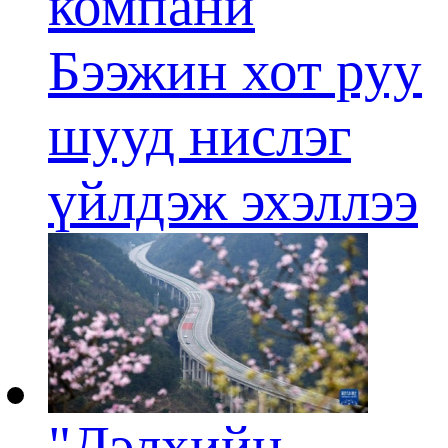
компани
Бээжин хот руу
шууд нислэг
үйлдэж эхэллээ
"Дэлхийн