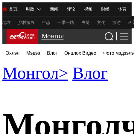
首页
时政
新闻
评论
视频
财经
体育
人民领袖习近平
直播
海外频道
片库
iPanda
栏目大全
联播+
English
中国领导人
节目单
Монгол
听音
央视快评
微视频
习式妙语
主持人
地方
乡村振兴
生态
一带一路
央博
文化
旅游
科
Монгол
总台春晚
网络春晚
共产党员网
秧纪录
纪录片网
CCTV.com
Эхлэл
Мэдээ
Влог
Онцлох Видео
Фото мэдээлэ
Монгол
>
Влог
新闻
国内
国际
评论
经济
军事
科技
法
人民领袖习近平
联播+
热解读
天天学习
习式妙语
视频
小央视频
小央直播
直播中国
熊猫频道
V
现场
前线
比划
快看
蓝海中国
新兵请入列
Монголч
体育
直播
竞猜
2026年世界杯
2026年冬奥会
C
VIP会员
CCTV奥林匹克频道
生活体育大会
体育江湖