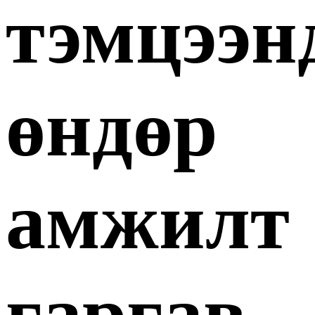
тэмцээн
өндөр
амжилт
гаргав