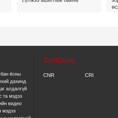
сүлжээ ашиглаж байна
зо
өс
Холбоос
лбан ёсны
CNR
CRI
лхий дахинд
аг алдалгүй
с та мэдээ
ийн видео
н мэдээ