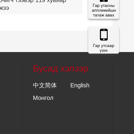
рчигч тээвэр 119 хувиар
Гар утасны
жээ
аппликейшн
татаж авах
Гар утсаар
үзэх
Бусад хэлээр
中文简体
English
Монгол