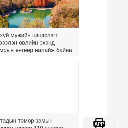
хуй мужийн цэцэрлэгт
рээлэн өвлийн эхэнд
мрын өнгөөр налайж байна
тадын төмөр замын