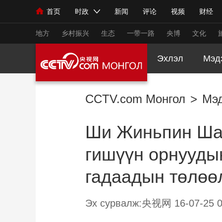
首页
时政
新闻
评论
视频
财经
人民领袖习近平
直播
海外频道
片库
iPanda
栏目大全
联播+
English
中国领导人
节目单
Монгол
听音
央视快评
微视频
习
地方
乡村振兴
生态
一带一路
央博
文化
Эхлэл
Мэд
总台春晚
网络春晚
共产党员网
秧纪录
CCTV.com Монгол
>
Мэ
新闻
国内
国际
评论
经济
军事
Ши Жиньпин Шан
人民领袖习近平
联播+
热解读
天天学习
гишүүн орнууды
视频
小央视频
小央直播
直播中国
熊猫
гадаадын төлөөл
现场
前线
比划
快看
蓝海中国
新兵
体育
直播
竞猜
2026年世界杯
2026
Эх сурвалж:央视网 16-07-25 0
VIP会员
CCTV奥林匹克频道
生活体育大会