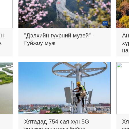
ин
"Дэлхийн гүүрний музей" -
Ан
ж
Гуйжоу муж
хү
на
Хятадад 754 сая хүн 5G
Хя