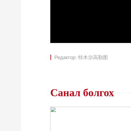
Редактор: 特木尔高勒图
Санал болгох