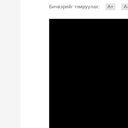
Бичвэрийг томруулах:
A+
A
财经
教育
乡村振兴
生态环境
一带一路
大国智造
大国展会
大国保险
云顶对话
CCTV.节目官网
直播
节目单
栏目
片库