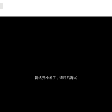
-
央博
非遗
文化
旅游
科普
健康
乐龄
阅读
云起
超级工厂
智敬中国
全民健康
颜选攻略
海洋
热播榜
总台企业白名单
网络开小差了，请稍后再试