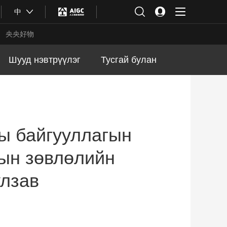
中
央央好物
Шууд нэвтрүүлэг
Тусгай булан
ы байгууллагын
рын зөвлөлийн
улзав
合体育
亚冬会