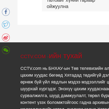
талбайг хүний гараар
ойжуулна
ийн тухай
CCTV.COM -
CCTV.com нь БНХАУ-ын Төв телевизийн а
цахим хуудас бөгөөд Хятадад төдийгүй дэ
өрнөж буй үйл явдлын мэдээ мэдээллийг ц
шуурхай хүргэдэг. Энэхүү цахим хуудаснаа
сурвалжилга, шууд дамжуулалт, төрөл бүр
контент үзэх боломжтойгоос гадна архивы