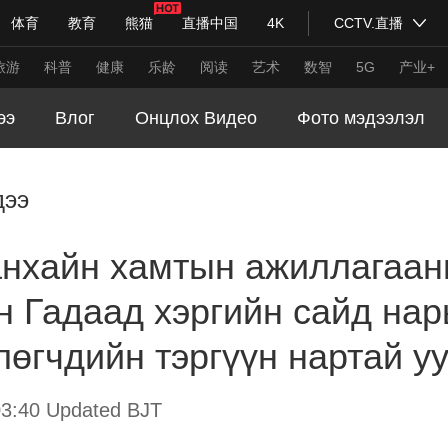
体育
教育
熊猫
直播中国
4K
CCTV.直播
式妙语
主持人
下载央视影音
热解读
天天学习
旅游
科普
健康
乐龄
阅读
艺术
数智
5G
产业+
ээ
Влог
Онцлох Видео
Фото мэдээлэл
纪录片网
国家大剧院
大型活动
дээ
科技
法治
文娱
人物
公益
图片
хайн хамтын ажиллагаан
习式妙语
央视快评
央视网评
光华锐评
锋面
н Гадаад хэргийн сайд на
频道
VR/AR
4K专区
全景新闻
өгчдийн тэргүүн нартай у
请入列
人生第一次
人生第二次
年冬奥会
CBA
NBA
中超
国足
国际足球
网球
综
3:40 Updated BJT
体育江湖
文化体育
冰雪道路
足球道路