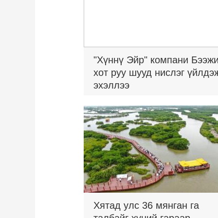
"Хүннү Эйр" компани Бээж
хот руу шууд нислэг үйлдэ
эхэллээ
Хятад улс 36 мянган га