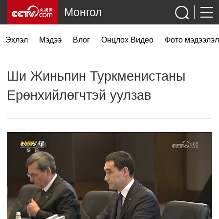
Монгол
Эхлэл
Мэдээ
Влог
Онцлох Видео
Фото мэдээлэл
Ши Жиньпин Туркменистаны
Ерөнхийлөгчтэй уулзав