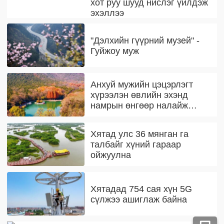
хот руу шууд нислэг үйлдэж
эхэллээ
"Дэлхийн гүүрний музей" -
Гуйжоу муж
Анхуй мужийн цэцэрлэгт
хүрээлэн өвлийн эхэнд
намрын өнгөөр налайж
байна
Хятад улс 36 мянган га
талбайг хүний гараар
ойжуулна
Хятадад 754 сая хүн 5G
сүлжээ ашиглаж байна