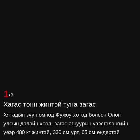
1
/2
Хагас тонн жинтэй туна загас
Хятадын зүүн өмнөд Фужоу хотод болсон Олон
улсын далайн хоол, загас агнуурын үзэсгэлэнгийн
үеэр 480 кг жинтэй, 330 см урт, 65 см өндөртэй