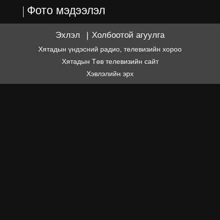
Фото мэдээлэл
Эхлэл
|
Холбоотой агуулга
Хятадын үндэсний радио, телевизийн хороо
Хятадын Төв телевизийн сайт
Хэвлэлийн эрх