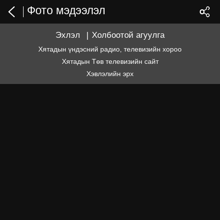
Фото мэдээлэл
Эхлэл
|
Холбоотой агуулга
Хятадын үндэсний радио, телевизийн хороо
Хятадын Төв телевизийн сайт
Хэвлэлийн эрх