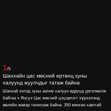
1
/5
Шанхайн цас мөсний ертөнц зуны
халуунд жуулчдыг татаж байна
Шанхай хотод зуны аагим халуун өдрүүд үргэлжилж
байгаа ч Яосуэ Цас мөсний цэцэрлэгт хүрээлэнд
өвлийн жавар тачигнаж байна. 350 мянган хавтгай