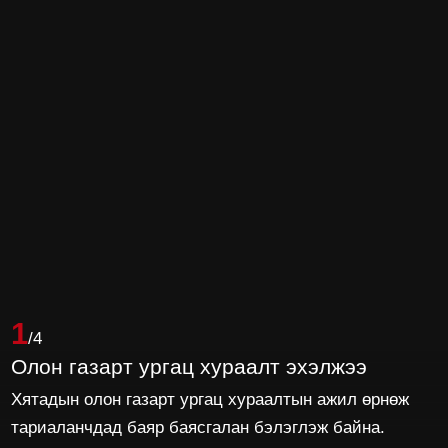
1
/4
Олон газарт ургац хураалт эхэлжээ
Хятадын олон газарт ургац хураалтын ажил өрнөж
тариаланчдад баяр баясгалан бэлэглэж байна.