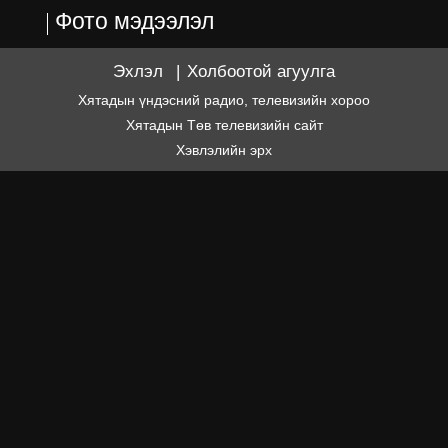
Фото мэдээлэл
Эхлэл
|
Холбоотой агуулга
Хятадын үндэсний радио, телевизийн хороо
Хятадын Төв телевизийн сайт
Хэвлэлийн эрх