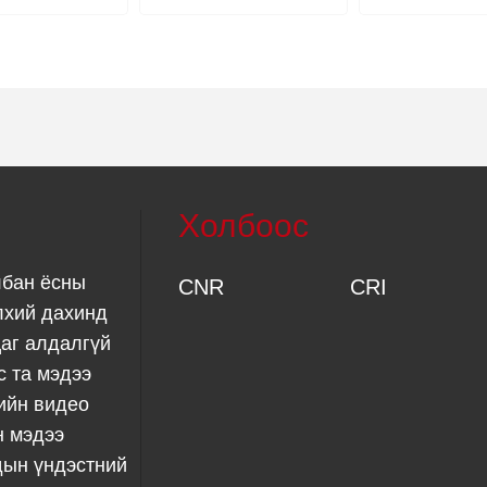
н ихтэй байна
өмнө гаргажээ
Холбоос
лбан ёсны
CNR
CRI
лхий дахинд
аг алдалгүй
с та мэдээ
ийн видео
н мэдээ
дын үндэстний