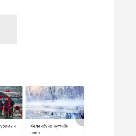
艺术
汽车
数智
5G
产业+
时尚
天气
才艺
网展
央央好物
хуримын
Хөлөнбуйр нутгийн
“Навелин” сортын жү
өвөл
хураалтын улирал