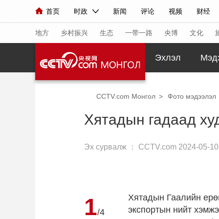
首页
时政
新闻
评论
视频
财经
人民领袖习近平
直播
海外频道
片库
iPanda
栏目大全
联播+
English
中国领导人
节目单
Монгол
听音
央视快评
微视频
习
地方
乡村振兴
生态
一带一路
央博
文化
Эхлэл
Мэд
总台春晚
网络春晚
共产党员网
秧纪录
CCTV.com Монгол
>
Фото мэдээлэл
新闻
国内
国际
评论
经济
军事
Хятадын гадаад ху
人民领袖习近平
联播+
热解读
天天学习
Эх сурвалж ：
CCTV.com
2024-05-10
视频
小央视频
小央直播
直播中国
熊猫
现场
前线
比划
快看
蓝海中国
新兵
体育
直播
竞猜
2026年世界杯
2026
Хятадын Гаалийн ерөн
1
экспортын нийт хэмжэ
VIP会员
CCTV奥林匹克频道
生活体育大会
/4