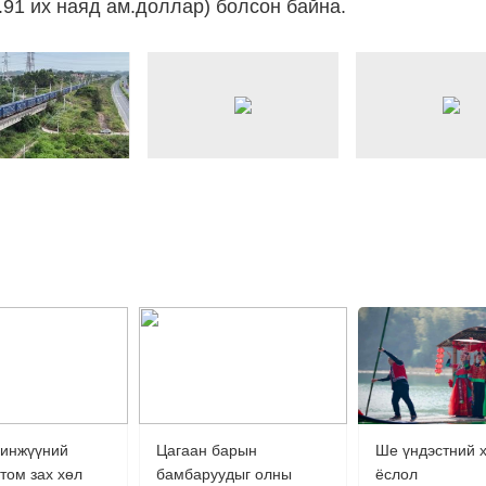
1.91 их наяд ам.доллар) болсон байна.
央博
非遗
文化
旅游
科普
健康
乐龄
阅读
云起
超级工厂
智敬中国
全民健康
颜选攻略
海洋
热播榜
总台企业白名单
чинжүүний
Цагаан барын
Ше үндэстний 
том зах хөл
бамбаруудыг олны
ёслол