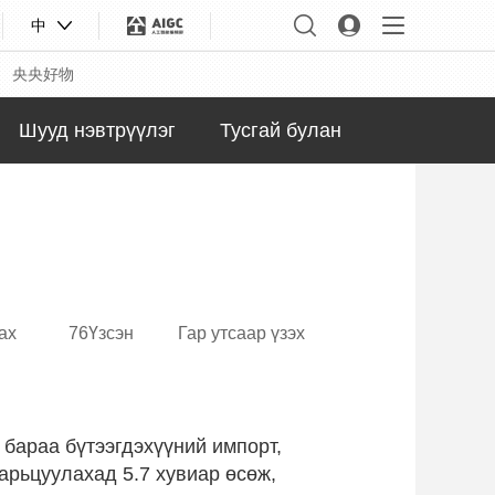
中
央央好物
Шууд нэвтрүүлэг
Тусгай булан
ах
76Үзсэн
Гар утсаар үзэх
合体育
亚冬会
 бараа бүтээгдэхүүний импорт,
арьцуулахад 5.7 хувиар өсөж,