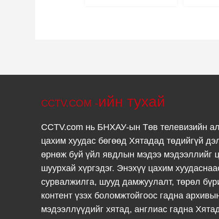
хөдөлгөө
ийн тухай
CCTV.COM -
CCTV.com нь БНХАУ-ын Төв телевизийн а
цахим хуудас бөгөөд Хятадад төдийгүй дэ
өрнөж буй үйл явдлын мэдээ мэдээллийг ц
шуурхай хүргэдэг. Энэхүү цахим хуудаснаа
сурвалжилга, шууд дамжуулалт, төрөл бүр
контент үзэх боломжтойгоос гадна архивы
мэдээллүүдийг хятад, англиас гадна Хята