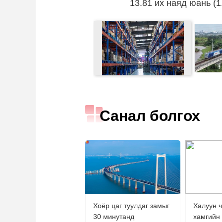
13.81 их наяд юань (
财经
教育
乡村振兴
生态环境
一带一路
大国智造
大国展会
大国保险
云顶对话
CCTV.节目官网
直播
节目单
栏目
片库
Санал болгох
Хоёр цаг туулдаг замыг
Халуун 
30 минутанд
хамгийн 