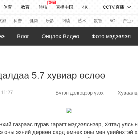
体育
教育
熊猫
直播中国
4K
CCTV.直播
式妙语
主持人
下载央视影音
热解读
天天学习
旅游
科普
健康
乐龄
阅读
艺术
数智
5G
产业+
ээ
Влог
Онцлох Видео
Фото мэдээлэл
纪录片网
国家大剧院
大型活动
科技
法治
文娱
人物
公益
图片
далдаа 5.7 хувиар өслөө
习式妙语
央视快评
央视网评
光华锐评
锋面
 11:27
Бүтэн дэлгэцээр үзэх
Хуваалц
频道
VR/AR
4K专区
全景新闻
请入列
人生第一次
人生第二次
年冬奥会
CBA
NBA
中超
国足
国际足球
网球
综
хий газраас пүрэв гарагт мэдээлснээр, Хятад улсын
э оны эхний дөрвөн сард өмнөх оны мөн үеийнхтэй х
体育江湖
文化体育
冰雪道路
足球道路