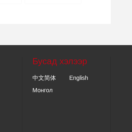
эхэллээ
Бусад хэлээр
中文简体
English
Монгол