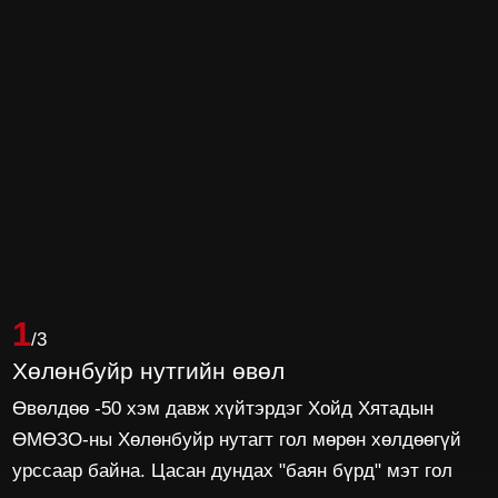
1
/3
Хөлөнбуйр нутгийн өвөл
Өвөлдөө -50 хэм давж хүйтэрдэг Хойд Хятадын
ӨМӨЗО-ны Хөлөнбуйр нутагт гол мөрөн хөлдөөгүй
урссаар байна. Цасан дундах "баян бүрд" мэт гол