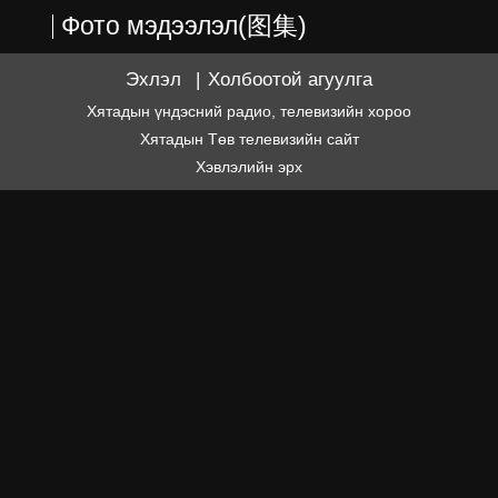
Фото мэдээлэл(图集)
Эхлэл
|
Холбоотой агуулга
Хятадын үндэсний радио, телевизийн хороо
Хятадын Төв телевизийн сайт
Хэвлэлийн эрх