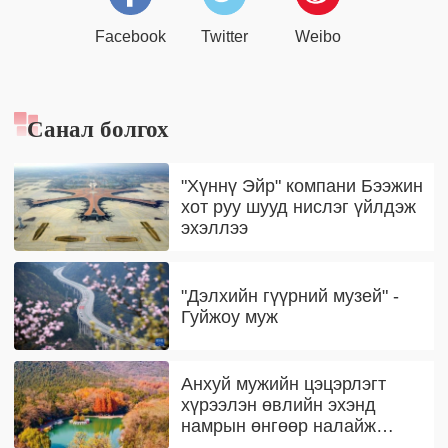
Facebook
Twitter
Weibo
Санал болгох
"Хүннү Эйр" компани Бээжин
хот руу шууд нислэг үйлдэж
эхэллээ
"Дэлхийн гүүрний музей" -
Гуйжоу муж
Анхуй мужийн цэцэрлэгт
хүрээлэн өвлийн эхэнд
намрын өнгөөр налайж
байна