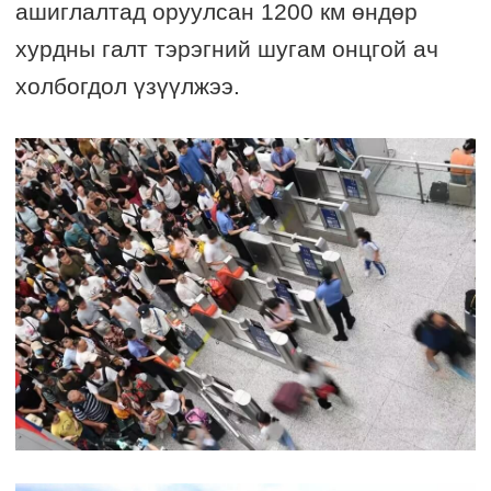
ашиглалтад оруулсан 1200 км өндөр
хурдны галт тэрэгний шугам онцгой ач
холбогдол үзүүлжээ.