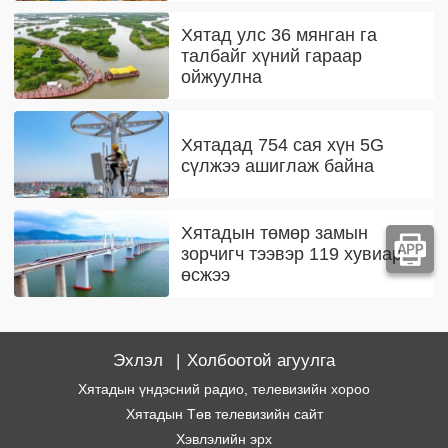
Хятад улс 36 мянган га
талбайг хүний гараар
ойжуулна
Хятадад 754 сая хүн 5G
сүлжээ ашиглаж байна
Хятадын төмөр замын
зорчигч тээвэр 119 хувиар
өсжээ
Эхлэл
|
Холбоотой агуулга
Хятадын үндэсний радио, телевизийн хороо
Хятадын Төв телевизийн сайт
Хэвлэлийн эрх