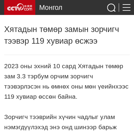
Монгол
Хятадын төмөр замын зорчигч
тээвэр 119 хувиар өсжээ
2023 оны эхний 10 сард Хятадын төмөр
зам 3.3 тэрбум орчим зорчигч
тээвэрлэсэн нь өмнөх оны мөн үеийнхээс
119 хувиар өссөн байна.
Зорчигч тээврийн хүчин чадлыг улам
нэмэгдүүлэхэд энэ онд шинээр барьж